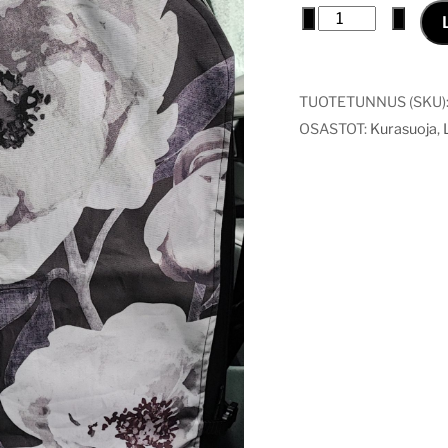
Kurasuoja
−
+
Pioni
määrä
TUOTETUNNUS (SKU)
OSASTOT:
Kurasuoja
,