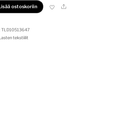
Ale
Lisää ostoskoriin
:
TLD10513647
Lasten tekstiilit