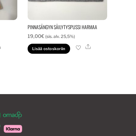
PINNASÄNGYN SÄILYTYSPUSSI HARMAA
19,00
€
(sis. alv. 25,5%)
Ale
Ale
Lisää ostoskoriin