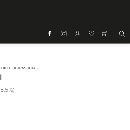
Etsi
TIILIT
KURASUOJA
I
 25,5%)