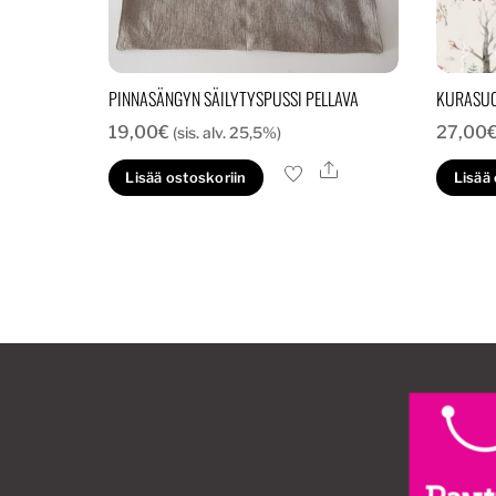
PINNASÄNGYN SÄILYTYSPUSSI PELLAVA
KURASUO
19,00
€
27,00
(sis. alv. 25,5%)
Ale
Lisää ostoskoriin
Lisää