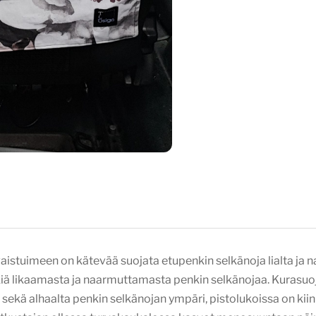
aistuimeen on kätevää suojata etupenkin selkänoja lialta ja 
kiä likaamasta ja naarmuttamasta penkin selkänojaa. Kurasuoja
i sekä alhaalta penkin selkänojan ympäri, pistolukoissa on kii