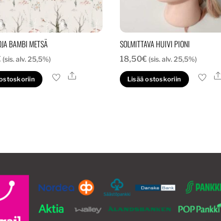
JA BAMBI METSÄ
SOLMITTAVA HUIVI PIONI
€
18,50
€
(sis. alv. 25,5%)
(sis. alv. 25,5%)
Ale
 ostoskoriin
Lisää ostoskoriin