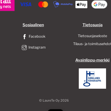
Sosiaalinen
Tietosuoja
Tietosuojaseloste
Facebook
Tilaus- ja toimitusehdo
Instagram
Avainlippu-merkki
©
LaureTe Oy
2026