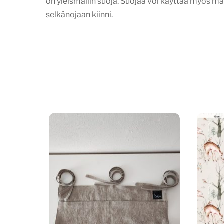
on yleismallin suoja. Suojaa voi käyttää myös m
selkänojaan kiinni.