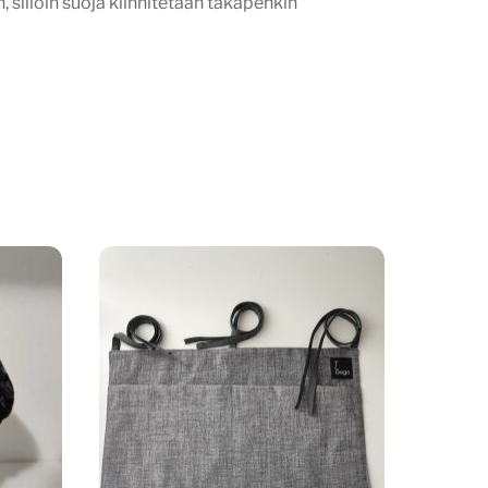
silloin suoja kiinnitetään takapenkin