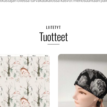
atkustajan ollessa turvakaukalossa kasvot menosuuntaan päin, 
LIITETYT
Tuotteet