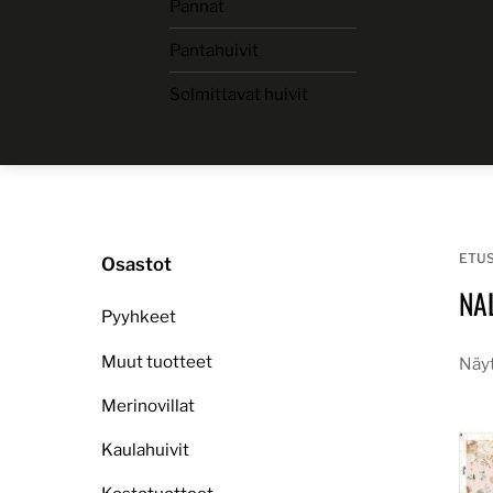
Pannat
Skip
to
Pantahuivit
content
Solmittavat huivit
ETU
Osastot
NA
Pyyhkeet
Muut tuotteet
Näyt
Merinovillat
Kaulahuivit