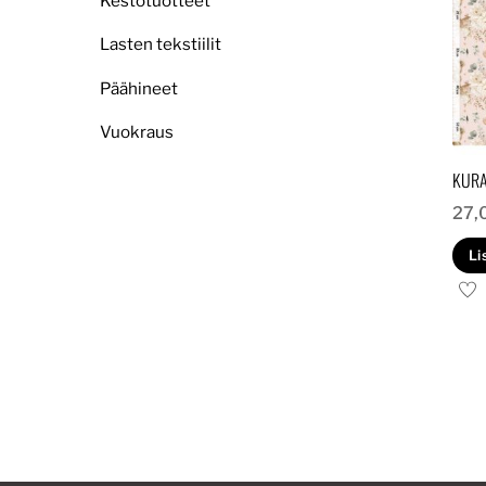
Kestotuotteet
Lasten tekstiilit
Päähineet
Vuokraus
KURA
27,
Li