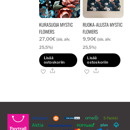
tehdä
valinnat
valinnat
tuotteen
tuotteen
sivulla.
KURASUOJA MYSTIC
RUOKA-ALUSTA MYSTIC
sivulla.
FLOWERS
FLOWERS
27,00
€
9,90
€
(sis. alv.
(sis. alv.
25,5%)
25,5%)
Lisää
Lisää
ostoskoriin
ostoskoriin
Ale
Ale