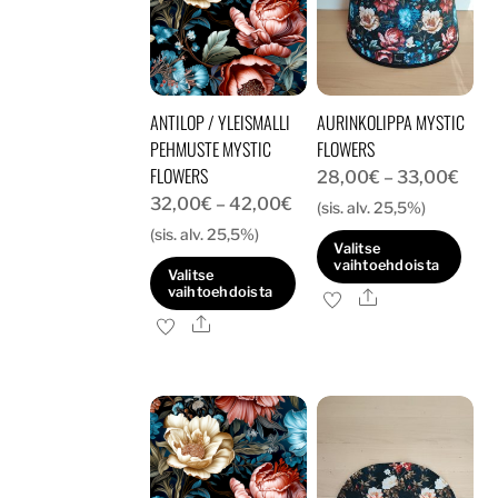
ANTILOP / YLEISMALLI
AURINKOLIPPA MYSTIC
PEHMUSTE MYSTIC
FLOWERS
FLOWERS
Hint
28,00
€
–
33,00
€
Hintaluokka:
32,00
€
–
42,00
€
28,
(sis. alv. 25,5%)
32,00€
(sis. alv. 25,5%)
-
Valitse
-
33,
vaihtoehdoista
Valitse
42,00€
vaihtoehdoista
Ale
Tällä
Ale
Tällä
tuotteella
tuotteella
on
on
useampi
useampi
muunnelma.
muunnelma.
Voit
Voit
tehdä