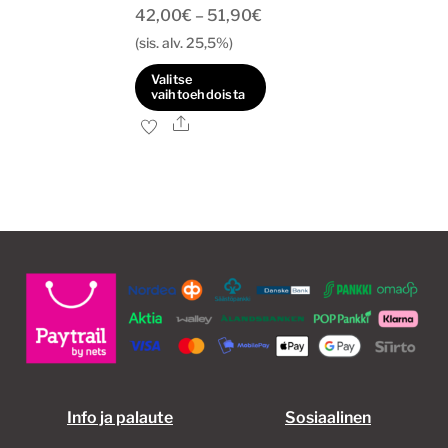
Hintaluokka:
42,00
€
–
51,90
€
42,00€
(sis. alv. 25,5%)
-
Valitse
51,90€
vaihtoehdoista
Ale
Tällä
tuotteella
on
useampi
muunnelma.
Voit
tehdä
valinnat
tuotteen
sivulla.
Info ja palaute
Sosiaalinen