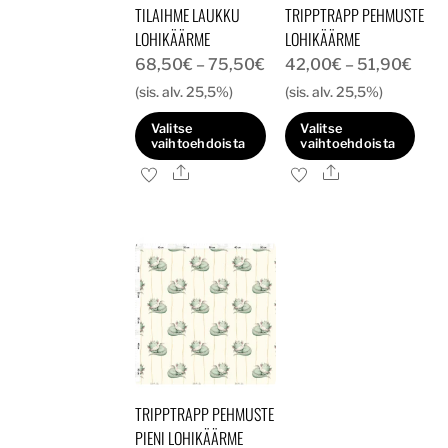
TILAIHME LAUKKU
TRIPPTRAPP PEHMUSTE
LOHIKÄÄRME
LOHIKÄÄRME
Hintaluokka:
Hint
68,50
€
–
75,50
€
42,00
€
–
51,90
€
68,50€
42,
(sis. alv. 25,5%)
(sis. alv. 25,5%)
-
-
Valitse
Valitse
75,50€
51,9
vaihtoehdoista
vaihtoehdoista
Ale
Ale
Tällä
Tällä
tuotteella
tuotteella
on
on
useampi
useampi
muunnelma.
muunnelma.
Voit
Voit
tehdä
tehdä
valinnat
valinnat
tuotteen
tuotteen
TRIPPTRAPP PEHMUSTE
sivulla.
sivulla.
PIENI LOHIKÄÄRME