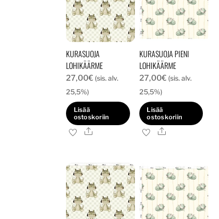
KURASUOJA
KURASUOJA PIENI
LOHIKÄÄRME
LOHIKÄÄRME
27,00
€
27,00
€
(sis. alv.
(sis. alv.
25,5%)
25,5%)
Lisää
Lisää
ostoskoriin
ostoskoriin
Ale
Ale