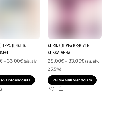
valinnat
tuotteen
tuotteen
sivulla.
sivulla.
LIPPA JUNAT JA
AURINKOLIPPA KESKIYÖN
ONEET
KUKKATARHA
Hintaluokka:
Hintaluokka:
€
–
33,00
€
28,00
€
–
33,00
€
(sis. alv.
(sis. alv.
28,00€
28,00€
25,5%)
-
-
Tällä
Tällä
se vaihtoehdoista
Valitse vaihtoehdoista
33,00€
33,00€
tuotteella
tuotteella
Ale
Ale
on
on
useampi
useampi
.
muunnelma.
muunnelma.
Voit
Voit
tehdä
tehdä