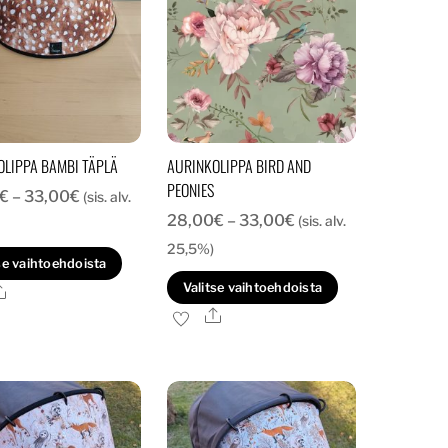
OLIPPA BAMBI TÄPLÄ
AURINKOLIPPA BIRD AND
PEONIES
Hintaluokka:
€
–
33,00
€
(sis. alv.
Hintaluokka:
28,00
€
–
33,00
€
28,00€
(sis. alv.
28,00€
-
25,5%)
Tällä
se vaihtoehdoista
-
33,00€
Tällä
tuotteella
Valitse vaihtoehdoista
Ale
33,00€
tuotteella
on
Ale
on
useampi
useampi
.
muunnelma.
muunnelma.
Voit
Voit
tehdä
tehdä