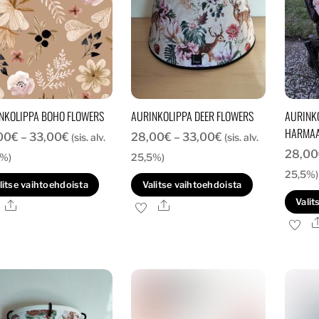
valinnat
valinnat
tuotteen
tuotteen
sivulla.
sivulla.
NKOLIPPA BOHO FLOWERS
AURINKOLIPPA DEER FLOWERS
AURINKO
HARMA
Hintaluokka:
Hintaluokka:
00
€
–
33,00
€
28,00
€
–
33,00
€
(sis. alv.
(sis. alv.
28,00
28,00€
28,00€
5%)
25,5%)
-
-
25,5%)
Tällä
Tällä
litse vaihtoehdoista
Valitse vaihtoehdoista
33,00€
33,00€
tuotteella
tuotteella
Valit
Ale
Ale
on
on
useampi
useampi
muunnelma.
muunnelma
Voit
Voit
tehdä
tehdä
valinnat
valinnat