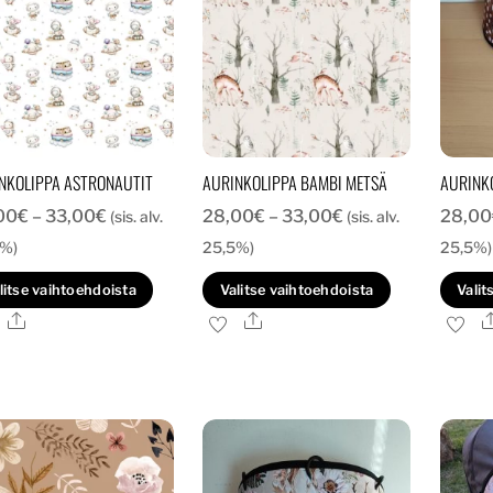
NKOLIPPA ASTRONAUTIT
AURINKOLIPPA BAMBI METSÄ
AURINK
Hintaluokka:
Hintaluokka:
00
€
–
33,00
€
28,00
€
–
33,00
€
28,00
(sis. alv.
(sis. alv.
28,00€
28,00€
5%)
25,5%)
25,5%)
-
-
Tällä
Tällä
litse vaihtoehdoista
Valitse vaihtoehdoista
Valit
33,00€
33,00€
tuotteella
tuotteella
Ale
Ale
on
on
useampi
useampi
muunnelma.
muunnelma
Voit
Voit
tehdä
tehdä