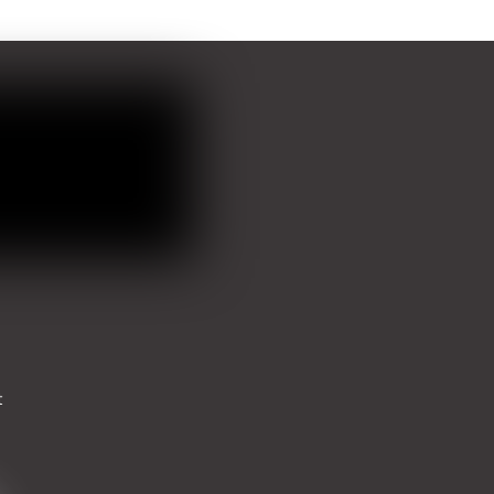
valinnat
valinnat
tuotteen
tuotteen
sivulla.
sivulla.
t