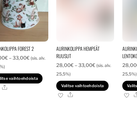
tuotteen
tuotteen
sivulla.
sivulla.
NKOLIPPA FOREST 2
AURINKOLIPPA HEMPEÄT
AURINKO
RUUSUT
LENTOK
Hintaluokka:
00
€
–
33,00
€
(sis. alv.
Hintaluokka:
28,00
€
–
33,00
€
28,00
28,00€
(sis. alv.
5%)
28,00€
-
25,5%)
25,5%)
Tällä
litse vaihtoehdoista
-
33,00€
Tällä
tuotteella
Valitse vaihtoehdoista
Valit
Ale
33,00€
tuotteella
on
Ale
on
useampi
useampi
muunnelma.
muunnelma
Voit
Voit
tehdä
tehdä
valinnat