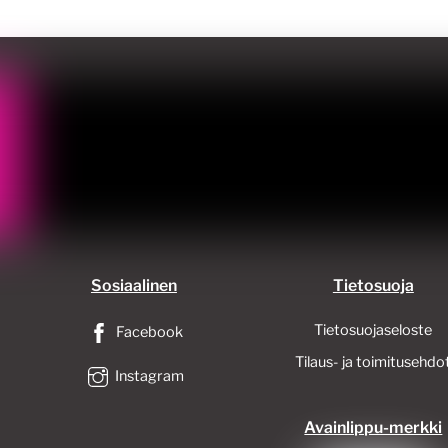
valinnat
tuotteen
tuotteen
sivulla.
sivulla.
Sosiaalinen
Tietosuoja
Tietosuojaseloste
Facebook
Tilaus- ja toimitusehdo
Instagram
Avainlippu-merkki