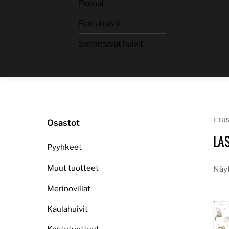
Pannat
Skip
to
Pantahuivit
content
Solmittavat huivit
ETU
Osastot
LA
Pyyhkeet
Muut tuotteet
Näyt
Merinovillat
Kaulahuivit