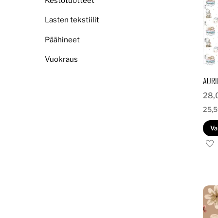
Kestotuotteet
Lasten tekstiilit
Päähineet
Vuokraus
AURI
28,
25,
Va