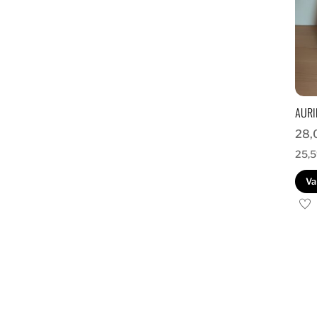
AURI
28,
25,
Va