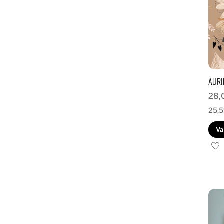
AURI
28,
25,
Va