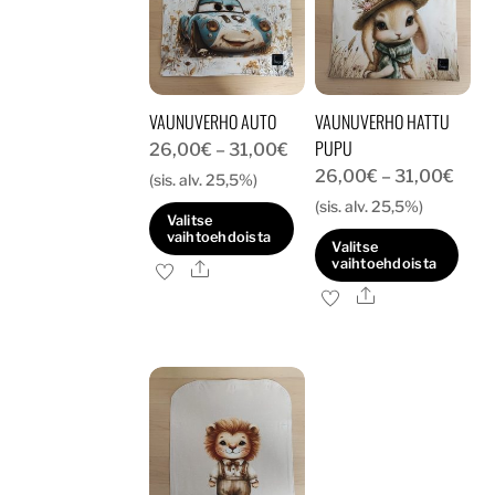
VAUNUVERHO AUTO
VAUNUVERHO HATTU
PUPU
Hintaluokka:
26,00
€
–
31,00
€
Hint
26,00
€
–
31,00
€
26,00€
(sis. alv. 25,5%)
26,
-
(sis. alv. 25,5%)
Valitse
-
31,00€
vaihtoehdoista
Valitse
31,0
vaihtoehdoista
Ale
Tällä
Ale
Tällä
tuotteella
tuotteella
on
on
useampi
useampi
muunnelma.
muunnelma.
Voit
Voit
tehdä
tehdä
valinnat