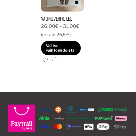
valinnat
tuotteen
tuotteen
sivulla.
VAUNUVERHO LEO
sivulla.
Hintaluokka:
26,00
€
–
31,00
€
26,00€
(sis. alv. 25,5%)
-
Valitse
31,00€
vaihtoehdoista
Ale
Tällä
tuotteella
on
useampi
muunnelma.
Voit
tehdä
valinnat
tuotteen
sivulla.