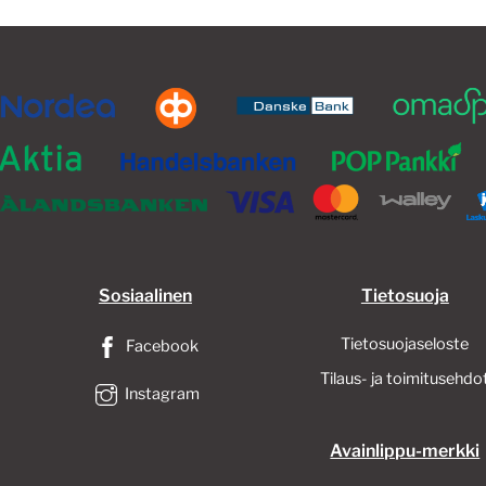
valinnat
valinnat
tuotteen
tuotteen
sivulla.
sivulla.
Sosiaalinen
Tietosuoja
Tietosuojaseloste
Facebook
Tilaus- ja toimitusehdo
Instagram
Avainlippu-merkki