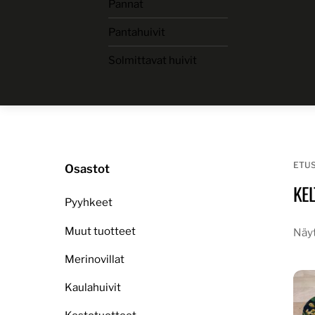
Pannat
Skip
to
Pantahuivit
content
Solmittavat huivit
ETU
Osastot
KE
Pyyhkeet
Muut tuotteet
Näyt
Merinovillat
Kaulahuivit