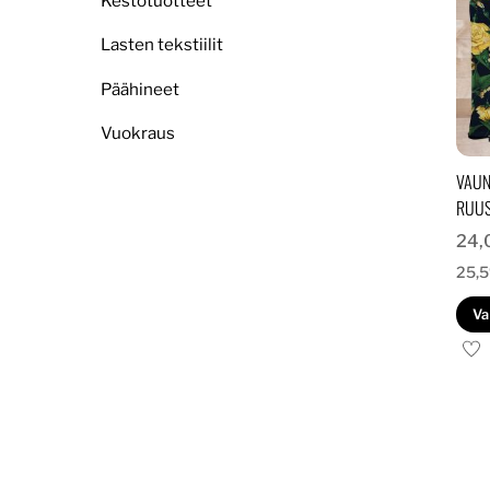
Kestotuotteet
Lasten tekstiilit
Päähineet
Vuokraus
VAUN
RUU
24,
25,
Va