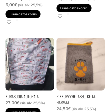
6,00
€
(sis. alv. 25,5%)
Lisää ostoskoriin
Lisää ostoskoriin
Ale
Ale
KURASUOJA AUTORATA
PIKKUPYYHE TASSU, KELTA-
HARMAA.
27,00
€
(sis. alv. 25,5%)
24,50
€
(sis. alv. 25,5%)