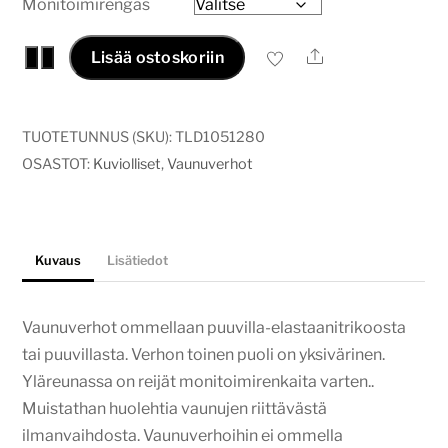
Monitoimirengas
Vaunuverho
Ale
−
+
Lisää ostoskoriin
keltaiset
ruusut
määrä
TUOTETUNNUS (SKU):
TLD1051280
OSASTOT:
Kuviolliset
,
Vaunuverhot
Kuvaus
Lisätiedot
Vaunuverhot ommellaan puuvilla-elastaanitrikoosta
tai puuvillasta. Verhon toinen puoli on yksivärinen.
Yläreunassa on reijät monitoimirenkaita varten..
Muistathan huolehtia vaunujen riittävästä
ilmanvaihdosta. Vaunuverhoihin ei ommella