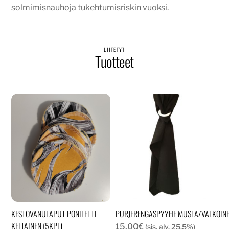
solmimisnauhoja tukehtumisriskin vuoksi.
LIITETYT
Tuotteet
KESTOVANULAPUT PONILETTI
PURJERENGASPYYHE MUSTA/VALKOIN
KELTAINEN (5KPL)
15,00
€
(sis. alv. 25,5%)