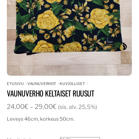
ETUSIVU
VAUNUVERHOT
KUVIOLLISET
VAUNUVERHO KELTAISET RUUSUT
Hintaluokka:
24,00
€
–
29,00
€
(sis. alv. 25,5%)
24,00€
Leveys 46cm, korkeus 50cm.
-
29,00€