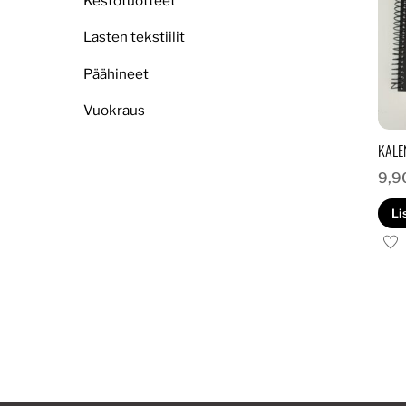
Kestotuotteet
Lasten tekstiilit
Päähineet
Vuokraus
KALE
9,9
Li