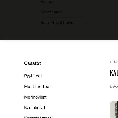
Pannat
Skip
to
Pantahuivit
content
Solmittavat huivit
ETU
Osastot
KA
Pyyhkeet
Muut tuotteet
Näyt
Merinovillat
Kaulahuivit