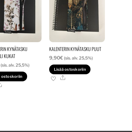
ERIN KYNÄTASKU
KALENTERIN KYNÄTASKU PUUT
LI KUKAT
9,90
€
(sis. alv. 25,5%)
(sis. alv. 25,5%)
Lisää ostoskoriin
 ostoskoriin
Ale
Ale