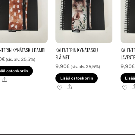
NTERIN KYNÄTASKU BAMBI
KALENTERIN KYNÄTASKU
KALENT
ELÄIMET
LAVENTE
0
€
(sis. alv. 25,5%)
9,90
€
9,90
€
(sis. alv. 25,5%)
sää ostoskoriin
Lisää ostoskoriin
Lisää
Ale
Ale