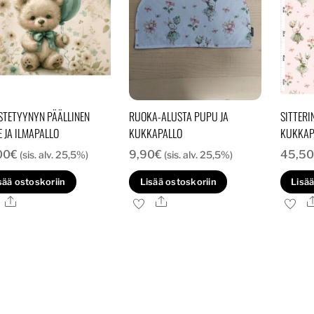
STETYYNYN PÄÄLLINEN
RUOKA-ALUSTA PUPU JA
SITTERI
E JA ILMAPALLO
KUKKAPALLO
KUKKAP
00
€
9,90
€
45,50
(sis. alv. 25,5%)
(sis. alv. 25,5%)
sää ostoskoriin
Lisää ostoskoriin
Lisää
Ale
Ale