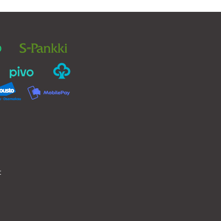
valinnat
tuotteen
sivulla.
t