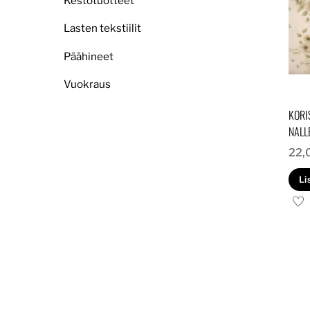
Kestotuotteet
Lasten tekstiilit
Päähineet
Vuokraus
KORI
NALL
22,
Li