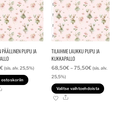
N PÄÄLLINEN PUPU JA
TILAIHME LAUKKU PUPU JA
ALLO
KUKKAPALLO
Hintaluokka:
€
68,50
€
–
75,50
€
(sis. alv. 25,5%)
(sis. alv.
68,50€
25,5%)
 ostoskoriin
-
Tällä
Ale
Valitse vaihtoehdoista
75,50€
tuotteella
Ale
on
useampi
muunnelma.
Voit
tehdä