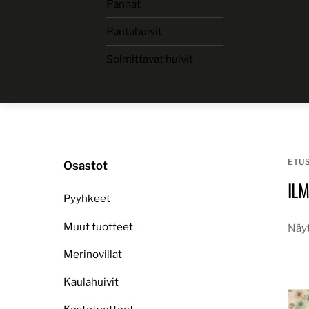
Pannat
Skip
to
Pantahuivit
content
Solmittavat huivit
ETU
Osastot
IL
Pyyhkeet
Muut tuotteet
Näyt
Merinovillat
Kaulahuivit