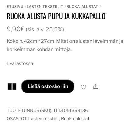
ETUSIVU
LASTEN TEKSTIILIT
RUOKA-ALUSTAT
RUOKA-ALUSTA PUPU JA KUKKAPALLO
9,90
€
(sis. alv. 25,5%)
Koko n. 42cm * 27cm. Mitat on alustan leveimmän ja
korkeimman kohdan mittoja.
1 varastossa
Ruoka-
Ale
−
+
Lisää ostoskoriin
alusta
pupu
ja
TUOTETUNNUS (SKU):
TLD1051369136
kukkapallo
OSASTOT:
Lasten tekstiilit
,
Ruoka-alustat
määrä