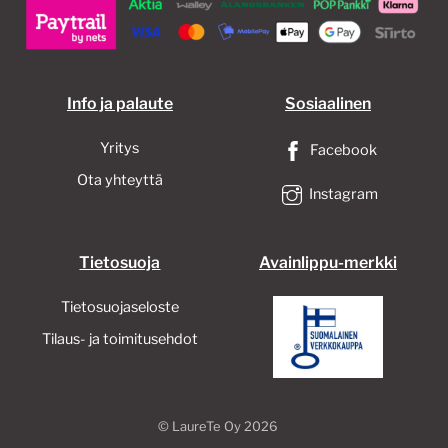
sivull
Info ja palaute
Sosiaalinen
Yritys
Facebook
Ota yhteyttä
Instagram
Tietosuoja
Avainlippu-merkki
Tietosuojaseloste
Tilaus- ja toimitusehdot
©
LaureTe Oy
2026