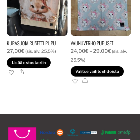
KURASUOJA RUSETTI PUPU
VAUNUVERHO PUPUSET
Hintaluokka:
27,00
€
24,00
€
–
29,00
€
(sis. alv. 25,5%)
(sis. alv.
24,00€
25,5%)
Lisää ostoskoriin
-
Tällä
Ale
Valitse vaihtoehdoista
29,00€
tuott
Ale
on
usea
muun
Voit
tehd
valin
tuott