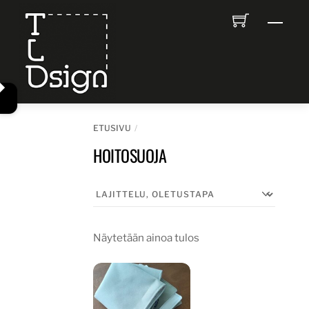
Skip
Men
to
content
ETUSIVU
HOITOSUOJA
Näytetään ainoa tulos