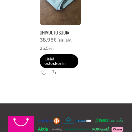
OHIVUOTO SUOJA
38,95
€
(sis. alv.
25,5%)
Lisää
ostoskoriin
Ale