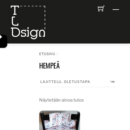
Skip
Men
to
content
ETUSIVU
HEMPEÄ
Näytetään ainoa tulos