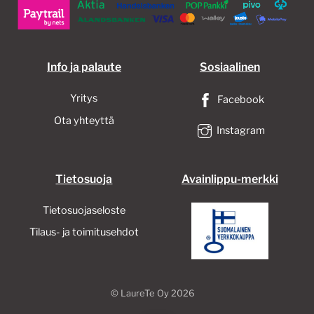
valinnat
tuotteen
sivulla.
Info ja palaute
Sosiaalinen
Yritys
Facebook
Ota yhteyttä
Instagram
Tietosuoja
Avainlippu-merkki
Tietosuojaseloste
Tilaus- ja toimitusehdot
©
LaureTe Oy
2026