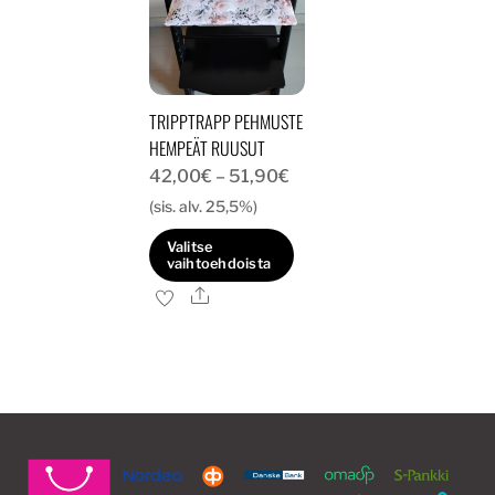
TRIPPTRAPP PEHMUSTE
HEMPEÄT RUUSUT
Hintaluokka:
42,00
€
–
51,90
€
42,00€
(sis. alv. 25,5%)
-
Valitse
51,90€
vaihtoehdoista
Ale
Tällä
tuotteella
on
useampi
muunnelma.
Voit
tehdä