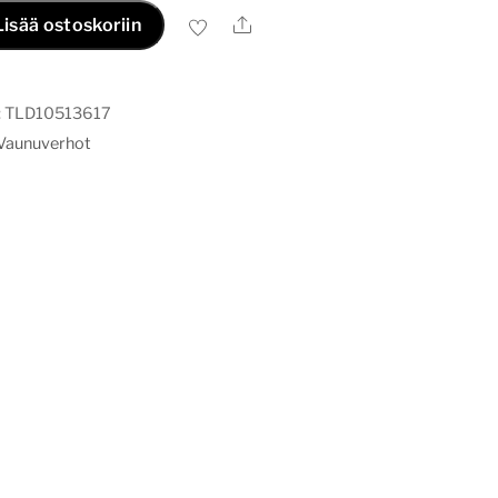
Ale
Lisää ostoskoriin
:
TLD10513617
Vaunuverhot