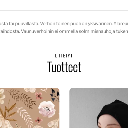
a tai puuvillasta. Verhon toinen puoli on yksivärinen. Yläreu
nvaihdosta. Vaunuverhoihin ei ommella solmimisnauhoja tukeht
LIITETYT
Tuotteet