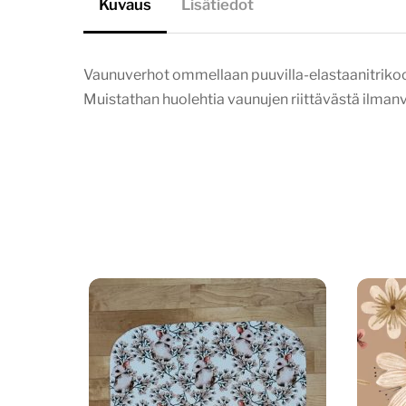
Kuvaus
Lisätiedot
Vaunuverhot ommellaan puuvilla-elastaanitrikoost
Muistathan huolehtia vaunujen riittävästä ilma