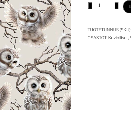
Vaunuverho
−
+
pöllöt
määrä
TUOTETUNNUS (SKU)
OSASTOT:
Kuviolliset
,