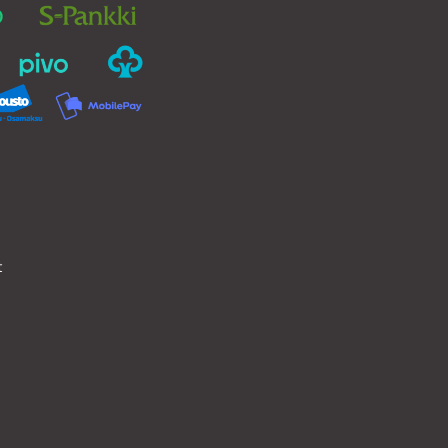
otteen
tuotteen
ulla.
sivulla.
t