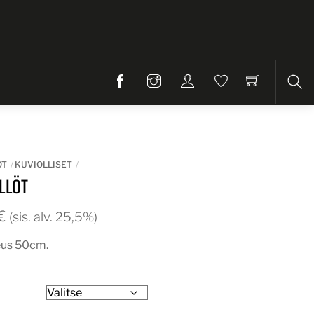
Etsi
OT
KUVIOLLISET
LLÖT
Hintaluokka:
€
(sis. alv. 25,5%)
22,00€
eus 50cm.
-
27,00€