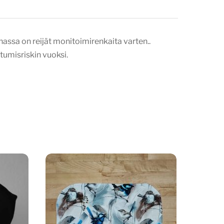
nassa on reijät monitoimirenkaita varten..
umisriskin vuoksi.