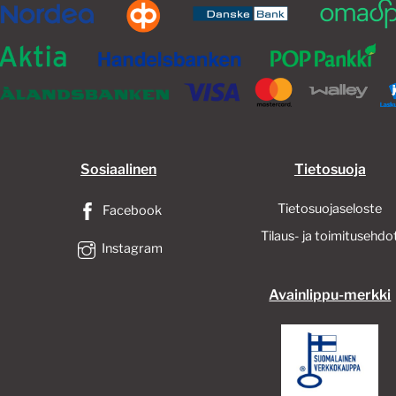
tuotteen
tu
sivulla.
siv
Sosiaalinen
Tietosuoja
Tietosuojaseloste
Facebook
Tilaus- ja toimitusehdo
Instagram
Avainlippu-merkki