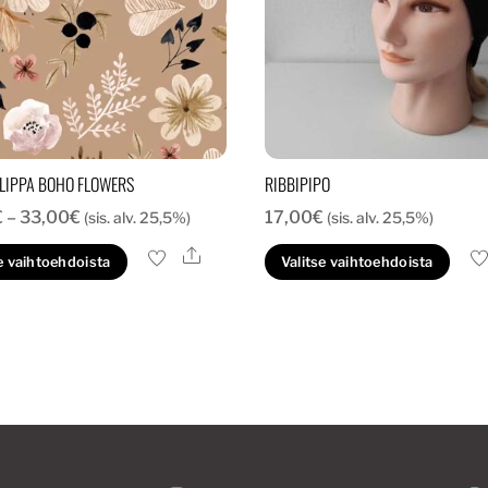
LIPPA BOHO FLOWERS
RIBBIPIPO
Hintaluokka:
€
–
33,00
€
17,00
€
(sis. alv. 25,5%)
(sis. alv. 25,5%)
28,00€
Ale
Tällä
Täl
e vaihtoehdoista
Valitse vaihtoehdoista
-
tuotteella
tuo
33,00€
on
on
useampi
us
muunnelma.
mu
Voit
Voi
tehdä
te
valinnat
val