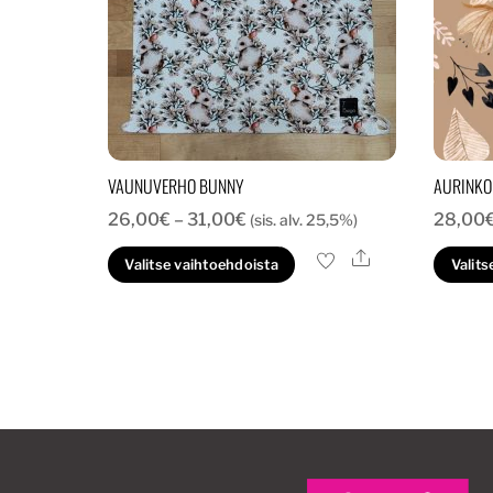
VAUNUVERHO BUNNY
AURINKO
Hintaluokka:
26,00
€
–
31,00
€
28,00
(sis. alv. 25,5%)
26,00€
Ale
Tällä
Valitse vaihtoehdoista
Valits
-
tuotteella
31,00€
on
useampi
muunnelma.
Voit
tehdä
valinnat