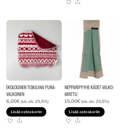
Ale
on
usea
muun
Voit
tehd
valin
tuott
sivull
EKOLOGINEN TISKILIINA PUNA-
NEPPARIPYYHE KÄDET VALKO-
VALKOINEN
MINTTU
6,00
€
15,00
€
(sis. alv. 25,5%)
(sis. alv. 25,5%)
Lisää ostoskoriin
Lisää ostoskoriin
Ale
Ale