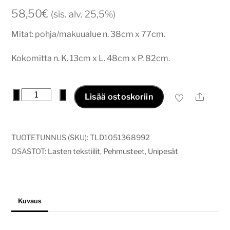
58,50
€
(sis. alv. 25,5%)
Mitat: pohja/makuualue n. 38cm x 77cm.
Kokomitta n. K. 13cm x L. 48cm x P. 82cm.
Unipesä
−
+
Ale
Lisää ostoskoriin
rusetti
beige
määrä
TUOTETUNNUS (SKU):
TLD1051368992
OSASTOT:
Lasten tekstiilit
,
Pehmusteet
,
Unipesät
Kuvaus