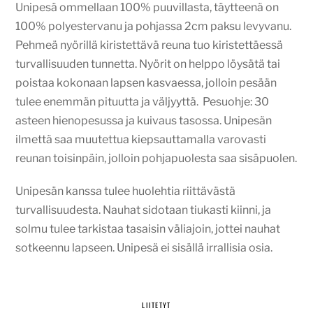
Unipesä ommellaan 100% puuvillasta, täytteenä on
100% polyestervanu ja pohjassa 2cm paksu levyvanu.
Pehmeä nyörillä kiristettävä reuna tuo kiristettäessä
turvallisuuden tunnetta. Nyörit on helppo löysätä tai
poistaa kokonaan lapsen kasvaessa, jolloin pesään
tulee enemmän pituutta ja väljyyttä. Pesuohje: 30
asteen hienopesussa ja kuivaus tasossa. Unipesän
ilmettä saa muutettua kiepsauttamalla varovasti
reunan toisinpäin, jolloin pohjapuolesta saa sisäpuolen.
Unipesän kanssa tulee huolehtia riittävästä
turvallisuudesta. Nauhat sidotaan tiukasti kiinni, ja
solmu tulee tarkistaa tasaisin väliajoin, jottei nauhat
sotkeennu lapseen. Unipesä ei sisällä irrallisia osia.
LIITETYT