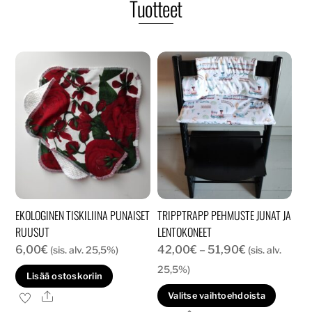
Tuotteet
EKOLOGINEN TISKILIINA PUNAISET
TRIPPTRAPP PEHMUSTE JUNAT JA
RUUSUT
LENTOKONEET
Hintaluokka:
6,00
€
42,00
€
–
51,90
€
(sis. alv. 25,5%)
(sis. alv.
42,00€
25,5%)
Lisää ostoskoriin
-
Tällä
Ale
Valitse vaihtoehdoista
51,90€
tuott