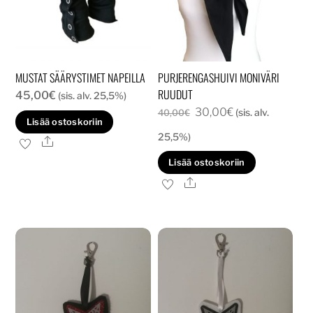
MUSTAT SÄÄRYSTIMET NAPEILLA
PURJERENGASHUIVI MONIVÄRI
RUUDUT
45,00
€
(sis. alv. 25,5%)
Alkuperäinen
Nykyinen
30,00
€
(sis. alv.
40,00
€
Lisää ostoskoriin
hinta
hinta
25,5%)
Ale
oli:
on:
Lisää ostoskoriin
40,00€.
30,00€.
Ale