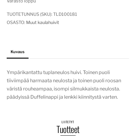
Varasto loppu
TUOTETUNNUS (SKU):
TLD100181
OSASTO:
Muut kaulahuivit
Kuvaus
Ympärikantattu tuplaneulos huivi. Toinen puoli
tiiviimpää harmaata neulosta ja toinen puoli roosan
väristä rouheampaa, isompi silmukkaista neulosta.
päädyissä Duffelinappi ja lenkki kiinnitystä varten.
LIITETYT
Tuotteet