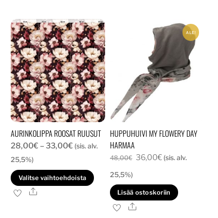
ALE!
AURINKOLIPPA ROOSAT RUUSUT
HUPPUHUIVI MY FLOWERY DAY
HARMAA
Hintaluokka:
28,00
€
–
33,00
€
(sis. alv.
Alkuperäinen
Nykyinen
36,00
€
28,00€
(sis. alv.
48,00
€
25,5%)
hinta
hinta
-
25,5%)
Tällä
Valitse vaihtoehdoista
oli:
on:
33,00€
tuotteella
Ale
Lisää ostoskoriin
48,00€.
36,00€.
on
Ale
useampi