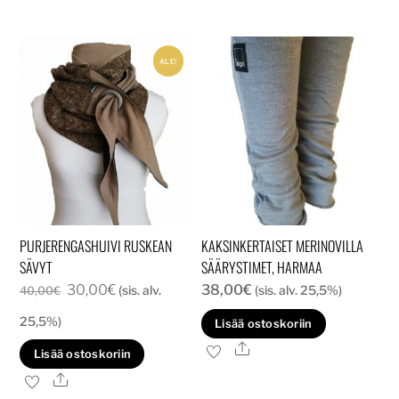
muunnelma.
Voit
ALE!
tehdä
valinnat
tuotteen
sivulla.
PURJERENGASHUIVI RUSKEAN
KAKSINKERTAISET MERINOVILLA
SÄVYT
SÄÄRYSTIMET, HARMAA
Alkuperäinen
Nykyinen
30,00
€
38,00
€
(sis. alv.
(sis. alv. 25,5%)
40,00
€
hinta
hinta
25,5%)
Lisää ostoskoriin
oli:
on:
Ale
Lisää ostoskoriin
40,00€.
30,00€.
Ale