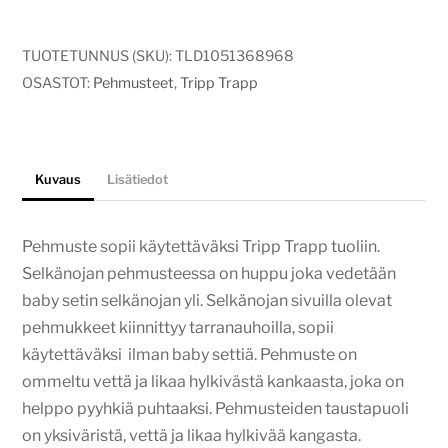
vanhat
autot
TUOTETUNNUS (SKU):
TLD1051368968
määrä
OSASTOT:
Pehmusteet
,
Tripp Trapp
Kuvaus
Lisätiedot
Pehmuste sopii käytettäväksi Tripp Trapp tuoliin.
Selkänojan pehmusteessa on huppu joka vedetään
baby setin selkänojan yli. Selkänojan sivuilla olevat
pehmukkeet kiinnittyy tarranauhoilla, sopii
käytettäväksi ilman baby settiä. Pehmuste on
ommeltu vettä ja likaa hylkivästä kankaasta, joka on
helppo pyyhkiä puhtaaksi. Pehmusteiden taustapuoli
on yksiväristä, vettä ja likaa hylkivää kangasta.