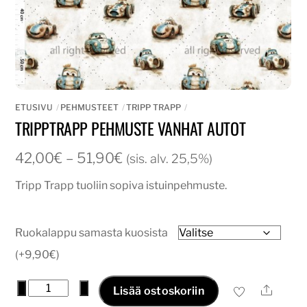
ETUSIVU
PEHMUSTEET
TRIPP TRAPP
TRIPPTRAPP PEHMUSTE VANHAT AUTOT
Hintaluokka:
42,00
€
–
51,90
€
(sis. alv. 25,5%)
42,00€
Tripp Trapp tuoliin sopiva istuinpehmuste.
-
51,90€
Ruokalappu samasta kuosista
(+9,90€)
tripptrapp
−
+
Ale
Lisää ostoskoriin
pehmuste