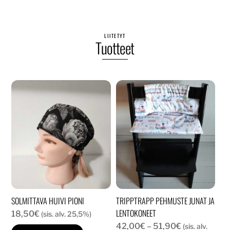
LIITETYT
Tuotteet
SOLMITTAVA HUIVI PIONI
TRIPPTRAPP PEHMUSTE JUNAT JA
LENTOKONEET
18,50
€
(sis. alv. 25,5%)
Hintaluokka:
42,00
€
–
51,90
€
(sis. alv.