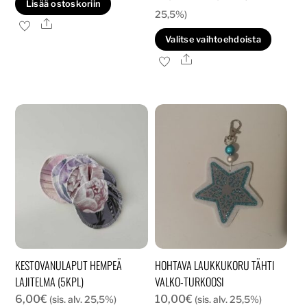
Lisää ostoskoriin
42,00€
25,5%)
Ale
-
Tällä
Valitse vaihtoehdoista
51,90€
tuott
Ale
on
usea
muun
Voit
tehd
valin
tuott
sivull
KESTOVANULAPUT HEMPEÄ
HOHTAVA LAUKKUKORU TÄHTI
LAJITELMA (5KPL)
VALKO-TURKOOSI
6,00
€
10,00
€
(sis. alv. 25,5%)
(sis. alv. 25,5%)