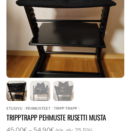
ETUSIVU
PEHMUSTEET
TRIPP TRAPP
TRIPPTRAPP PEHMUSTE RUSETTI MUSTA
Hintaluokka:
45,00
€
–
54,90
€
(sis. alv. 25,5%)