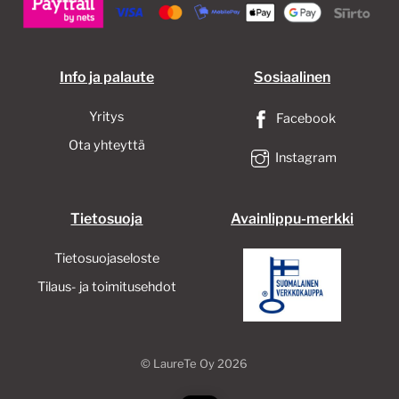
Info ja palaute
Sosiaalinen
Yritys
Facebook
Ota yhteyttä
Instagram
Tietosuoja
Avainlippu-merkki
Tietosuojaseloste
Tilaus- ja toimitusehdot
©
LaureTe Oy
2026