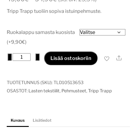
45,00€
Tripp Trapp tuoliin sopiva istuinpehmuste.
-
54,90€
Ruokalappu samasta kuosista
(+9,90€)
tripptrapp
−
+
Ale
Lisää ostoskoriin
pehmuste
rusetti
musta
TUOTETUNNUS (SKU):
TLD10513653
määrä
OSASTOT:
Lasten tekstiilit
,
Pehmusteet
,
Tripp Trapp
Kuvaus
Lisätiedot