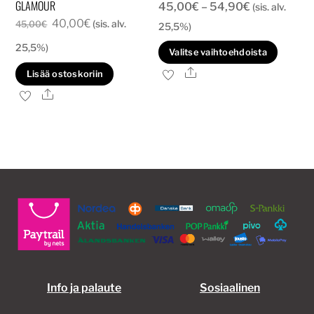
GLAMOUR
Hintaluokka
45,00
€
–
54,90
€
(sis. alv.
Alkuperäinen
Nykyinen
40,00
€
(sis. alv.
45,00€
45,00
€
25,5%)
hinta
hinta
-
25,5%)
Tällä
Valitse vaihtoehdoista
oli:
on:
54,90€
tuott
Ale
Lisää ostoskoriin
45,00€.
40,00€.
on
Ale
usea
muun
Voit
tehd
valin
tuott
sivull
Info ja palaute
Sosiaalinen