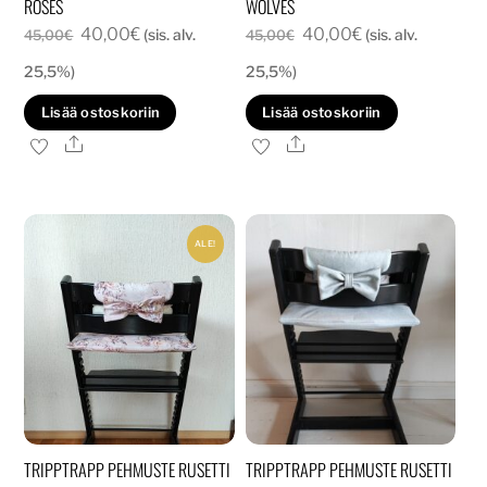
ROSES
WOLVES
Alkuperäinen
Nykyinen
Alkuperäinen
Nykyinen
40,00
€
40,00
€
(sis. alv.
(sis. alv.
45,00
€
45,00
€
hinta
hinta
hinta
hinta
25,5%)
25,5%)
oli:
on:
oli:
on:
Lisää ostoskoriin
Lisää ostoskoriin
45,00€.
40,00€.
45,00€.
40,00€.
Ale
Ale
ALE!
TRIPPTRAPP PEHMUSTE RUSETTI
TRIPPTRAPP PEHMUSTE RUSETTI