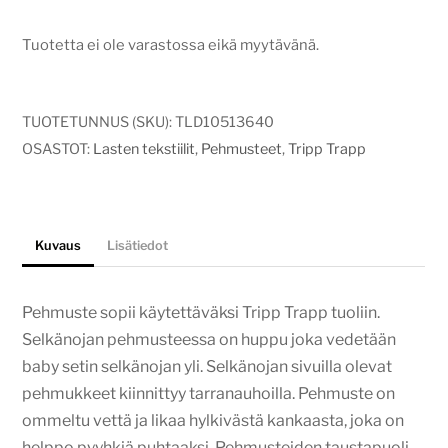
Tuotetta ei ole varastossa eikä myytävänä.
TUOTETUNNUS (SKU):
TLD10513640
OSASTOT:
Lasten tekstiilit
,
Pehmusteet
,
Tripp Trapp
Kuvaus
Lisätiedot
Pehmuste sopii käytettäväksi Tripp Trapp tuoliin.
Selkänojan pehmusteessa on huppu joka vedetään
baby setin selkänojan yli. Selkänojan sivuilla olevat
pehmukkeet kiinnittyy tarranauhoilla. Pehmuste on
ommeltu vettä ja likaa hylkivästä kankaasta, joka on
helppo pyyhkiä puhtaaksi. Pehmusteiden taustapuoli