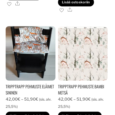
Lisää ostoskoriin
Ale
45,00€.
40,00€.
Ale
TRIPPTRAPP PEHMUSTE ELÄIMET
TRIPPTRAPP PEHMUSTE BAMBI
SININEN
METSÄ
Hintaluokka:
Hintaluokka:
42,00
€
–
51,90
€
42,00
€
–
51,90
€
(sis. alv.
(sis. alv.
42,00€
42,00€
25,5%)
25,5%)
-
-
Tällä
Tällä