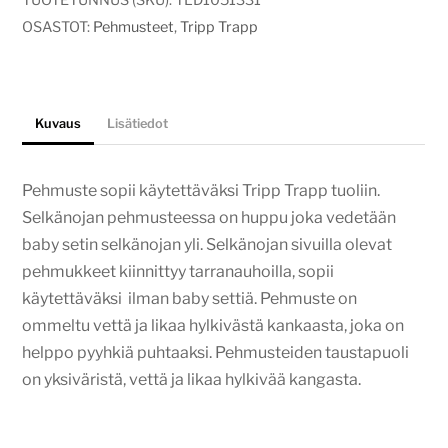
TUOTETUNNUS (SKU):
TLD1051331
OSASTOT:
Pehmusteet
,
Tripp Trapp
Kuvaus
Lisätiedot
Pehmuste sopii käytettäväksi Tripp Trapp tuoliin.
Selkänojan pehmusteessa on huppu joka vedetään
baby setin selkänojan yli. Selkänojan sivuilla olevat
pehmukkeet kiinnittyy tarranauhoilla, sopii
käytettäväksi ilman baby settiä. Pehmuste on
ommeltu vettä ja likaa hylkivästä kankaasta, joka on
helppo pyyhkiä puhtaaksi. Pehmusteiden taustapuoli
on yksiväristä, vettä ja likaa hylkivää kangasta.