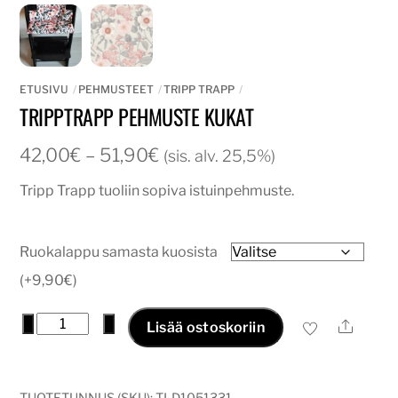
ETUSIVU
PEHMUSTEET
TRIPP TRAPP
TRIPPTRAPP PEHMUSTE KUKAT
Hintaluokka:
42,00
€
–
51,90
€
(sis. alv. 25,5%)
42,00€
Tripp Trapp tuoliin sopiva istuinpehmuste.
-
51,90€
Ruokalappu samasta kuosista
(+9,90€)
tripptrapp
−
+
Ale
Lisää ostoskoriin
pehmuste
kukat
määrä