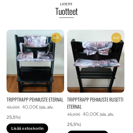
LIITETYT
Tuotteet
ALE!
ALE!
TRIPPTRAPP PEHMUSTE ETERNAL
TRIPPTRAPP PEHMUSTE RUSETTI
ETERNAL
Alkuperäinen
Nykyinen
40,00
€
(sis. alv.
45,00
€
Alkuperäinen
Nykyinen
40,00
€
hinta
hinta
(sis. alv.
45,00
€
25,5%)
hinta
hinta
oli:
on:
25,5%)
Lisää ostoskoriin
oli:
on:
45,00€.
40,00€.