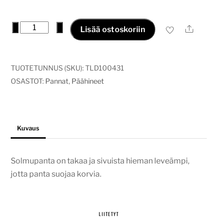
Solmupanta
−
+
Ale
Lisää ostoskoriin
hiekka
määrä
TUOTETUNNUS (SKU):
TLD100431
OSASTOT:
Pannat
,
Päähineet
Kuvaus
Solmupanta on takaa ja sivuista hieman leveämpi,
jotta panta suojaa korvia.
LIITETYT