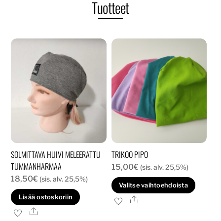
Tuotteet
SOLMITTAVA HUIVI MELEERATTU
TRIKOO PIPO
TUMMANHARMAA
15,00
€
(sis. alv. 25,5%)
18,50
€
(sis. alv. 25,5%)
Tällä
Valitse vaihtoehdoista
tuott
Lisää ostoskoriin
Ale
on
Ale