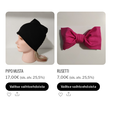
usea
muun
Voit
tehd
valin
tuott
sivull
PIPO MUSTA
RUSETTI
17,00
€
7,00
€
(sis. alv. 25,5%)
(sis. alv. 25,5%)
Tällä
Tällä
Valitse vaihtoehdoista
Valitse vaihtoehdoista
tuotteella
tuott
Ale
Ale
on
on
useampi
usea
muunnelma.
muun