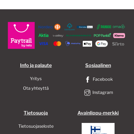
Voit
Voit
tehdä
tehd
valinnat
valin
tuotteen
tuott
sivulla.
sivull
Info ja palaute
Sosiaalinen
Yritys
Facebook
Ota yhteyttä
Instagram
Tietosuoja
Avainlippu-merkki
Tietosuojaseloste