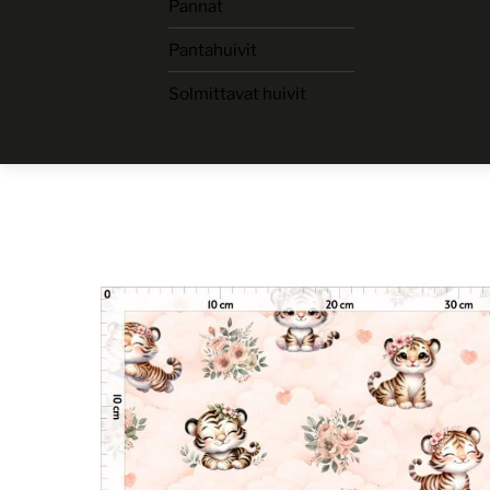
Pannat
Skip
to
Pantahuivit
content
Solmittavat huivit