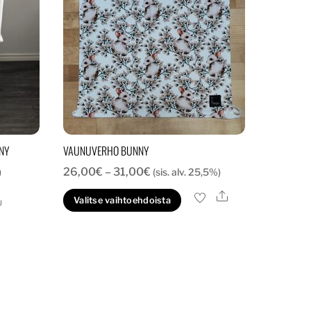
NY
VAUNUVERHO BUNNY
Hintaluokka:
26,00
€
–
31,00
€
)
(sis. alv. 25,5%)
26,00€
Ale
Tällä
Ale
Valitse vaihtoehdoista
-
tuotteella
31,00€
on
useampi
muunnelma.
Voit
tehdä