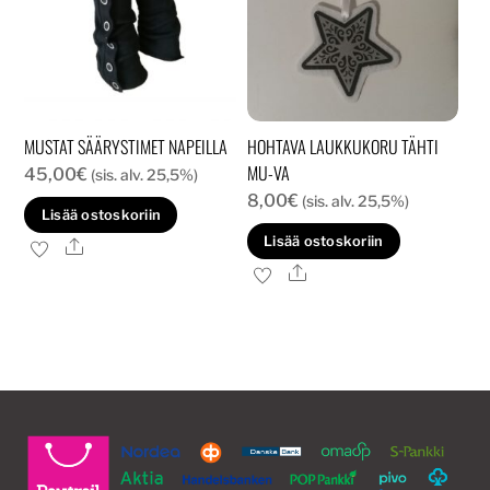
MUSTAT SÄÄRYSTIMET NAPEILLA
HOHTAVA LAUKKUKORU TÄHTI
MU-VA
45,00
€
(sis. alv. 25,5%)
8,00
€
(sis. alv. 25,5%)
Lisää ostoskoriin
Lisää ostoskoriin
Ale
Ale