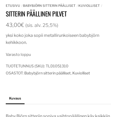
ETUSIVU
BABYBJÖRN SITTERIN PÄÄLLISET
KUVIOLLISET
SITTERIN PÄÄLLINEN PILVET
43,00
€
(sis. alv. 25,5%)
yksi koko joka sopii metallirunkoiseen babybjörn
kehikkoon.
Varasto loppu
TUOTETUNNUS (SKU):
TLD1051310
OSASTOT:
Babybjörn sitterin päälliset
,
Kuviolliset
Kuvaus
Baby Björn sitteriin sopiva vaihtopäällinen käy kaikkiin