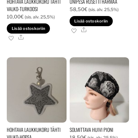
HOHTAVA LAUKKUKORU TÄHTI
UNIPESÄ RUSETTI HARMAA
VALKO-TURKOOSI
58,50
€
(sis. alv. 25,5%)
10,00
€
(sis. alv. 25,5%)
Lisää ostoskoriin
Lisää ostoskoriin
Ale
Ale
HOHTAVA LAUKKUKORU TÄHTI
SOLMITTAVA HUIVI PIONI
VALKO-HOPEA
18,50
€
(sis. alv. 25,5%)