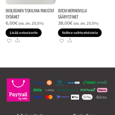
EKOLOGINEN TISKILIINA RMUSTAT
80CM MERINOVILLA
SYDÄMET
SÄÄRYSTIMET
6,00
€
38,00
€
(sis. alv. 25,5%)
(sis. alv. 25,5%)
Tällä
Lisää ostoskoriin
Valitse vaihtoehdoista
tuott
Ale
Ale
on
usea
muun
Voit
tehd
valin
tuott
sivull