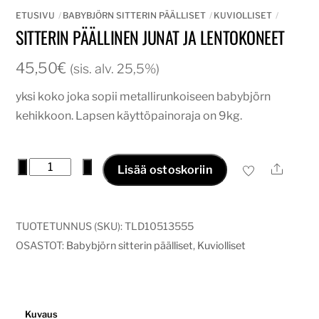
ETUSIVU
BABYBJÖRN SITTERIN PÄÄLLISET
KUVIOLLISET
SITTERIN PÄÄLLINEN JUNAT JA LENTOKONEET
45,50
€
(sis. alv. 25,5%)
yksi koko joka sopii metallirunkoiseen babybjörn
kehikkoon. Lapsen käyttöpainoraja on 9kg.
sitterin
−
+
Ale
Lisää ostoskoriin
päällinen
junat
ja
TUOTETUNNUS (SKU):
TLD10513555
lentokoneet
OSASTOT:
Babybjörn sitterin päälliset
,
Kuviolliset
määrä
Kuvaus