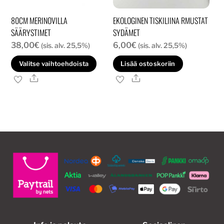
80CM MERINOVILLA
EKOLOGINEN TISKILIINA RMUSTAT
SÄÄRYSTIMET
SYDÄMET
38,00
€
6,00
€
(sis. alv. 25,5%)
(sis. alv. 25,5%)
Tällä
Valitse vaihtoehdoista
Lisää ostoskoriin
tuotteella
Ale
Ale
on
useampi
muunnelma.
Voit
tehdä
valinnat
tuotteen
sivulla.