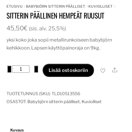
ETUSIVU
BABYBJÖRN SITTERIN PÄÄLLISET
KUVIOLLISET
SITTERIN PÄÄLLINEN HEMPEÄT RUUSUT
45,50
€
(sis. alv. 25,5%)
yksi koko joka sopii metallirunkoiseen babybjörn
kehikkoon. Lapsen käyttöpainoraja on 9kg.
sitterin
−
+
Ale
Lisää ostoskoriin
päällinen
hempeät
ruusut
TUOTETUNNUS (SKU):
TLD10513556
määrä
OSASTOT:
Babybjörn sitterin päälliset
,
Kuviolliset
Kuvaus