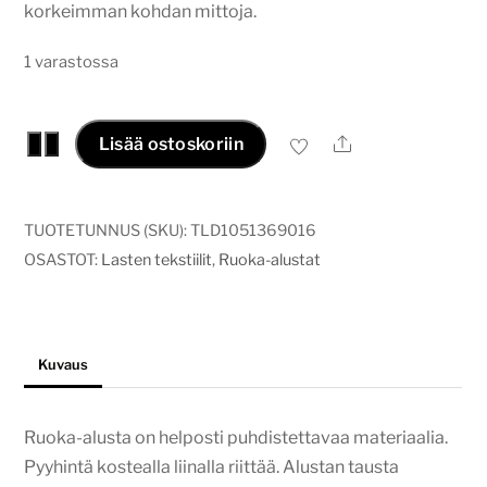
korkeimman kohdan mittoja.
1 varastossa
Ruoka-
Ale
−
+
Lisää ostoskoriin
alusta
Metsän
elämää
TUOTETUNNUS (SKU):
TLD1051369016
määrä
OSASTOT:
Lasten tekstiilit
,
Ruoka-alustat
Kuvaus
Ruoka-alusta on helposti puhdistettavaa materiaalia.
Pyyhintä kostealla liinalla riittää. Alustan tausta