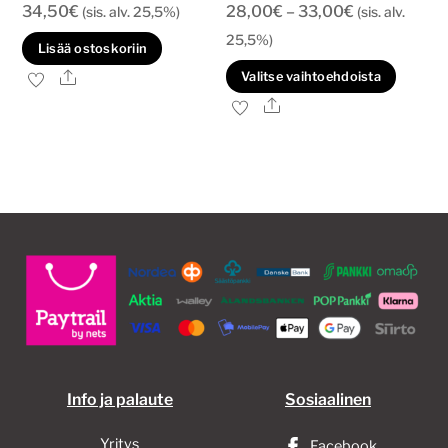
Hintaluokka:
34,50
€
28,00
€
–
33,00
€
(sis. alv. 25,5%)
(sis. alv.
28,00€
25,5%)
Lisää ostoskoriin
-
Tällä
Ale
Valitse vaihtoehdoista
33,00€
tuott
Ale
on
usea
muun
Voit
tehd
valin
tuott
sivull
Info ja palaute
Sosiaalinen
Yritys
Facebook