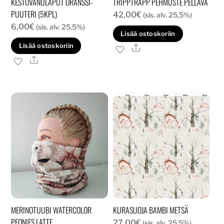
KESTOVANULAPUT ORANSSI-
TRIPPTRAPP PEHMUSTE PELLAVA
PUUTERI (5KPL)
42,00
€
(sis. alv. 25,5%)
6,00
€
(sis. alv. 25,5%)
Lisää ostoskoriin
Lisää ostoskoriin
Ale
Ale
MERINOTUUBI WATERCOLOR
KURASUOJA BAMBI METSÄ
PEONIES LATTE
27,00
€
(sis. alv. 25,5%)