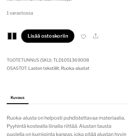
1 varastossa
Ruoka-
Ale
−
+
Lisää ostoskoriin
alusta
lehmä
määrä
TUOTETUNNUS (SKU):
TLD1051369008
OSASTOT:
Lasten tekstiilit
,
Ruoka-alustat
Kuvaus
Ruoka-alusta on helposti puhdistettavaa materiaalia.
Pyyhintä kostealla liinalla riittää. Alustan tausta
puolella on kumipinta kangas, joka pitää alustan hyvin