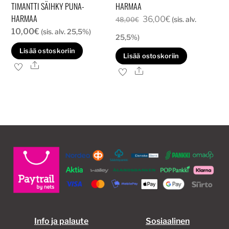
TIMANTTI SÄIHKY PUNA-
HARMAA
HARMAA
Alkuperäinen
Nykyinen
36,00
€
(sis. alv.
48,00
€
10,00
€
(sis. alv. 25,5%)
hinta
hinta
25,5%)
oli:
on:
Lisää ostoskoriin
Lisää ostoskoriin
48,00€.
36,00€.
Ale
Ale
Info ja palaute
Sosiaalinen