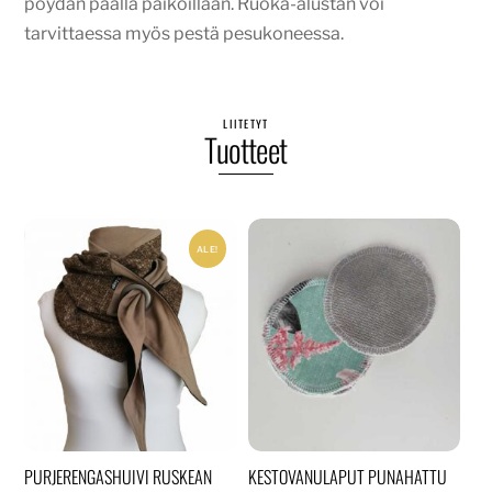
pöydän päällä paikoillaan. Ruoka-alustan voi
tarvittaessa myös pestä pesukoneessa.
LIITETYT
Tuotteet
ALE!
PURJERENGASHUIVI RUSKEAN
KESTOVANULAPUT PUNAHATTU