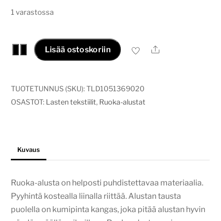
1 varastossa
Ruoka-
Ale
−
+
Lisää ostoskoriin
alusta
Kukat
ja
TUOTETUNNUS (SKU):
TLD1051369020
hirvet
OSASTOT:
Lasten tekstiilit
,
Ruoka-alustat
määrä
Kuvaus
Ruoka-alusta on helposti puhdistettavaa materiaalia.
Pyyhintä kostealla liinalla riittää. Alustan tausta
puolella on kumipinta kangas, joka pitää alustan hyvin