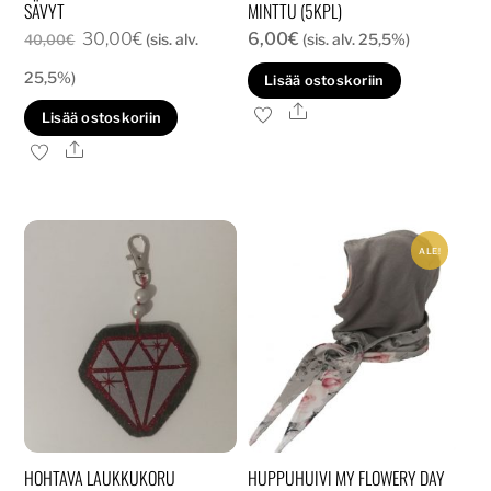
SÄVYT
MINTTU (5KPL)
Alkuperäinen
Nykyinen
30,00
€
6,00
€
(sis. alv.
(sis. alv. 25,5%)
40,00
€
hinta
hinta
25,5%)
Lisää ostoskoriin
oli:
on:
Ale
Lisää ostoskoriin
40,00€.
30,00€.
Ale
ALE!
HOHTAVA LAUKKUKORU
HUPPUHUIVI MY FLOWERY DAY