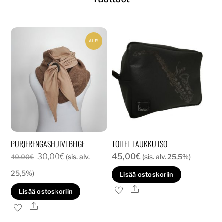
ALE!
PURJERENGASHUIVI BEIGE
TOILET LAUKKU ISO
Alkuperäinen
Nykyinen
30,00
€
45,00
€
(sis. alv.
(sis. alv. 25,5%)
40,00
€
hinta
hinta
25,5%)
Lisää ostoskoriin
oli:
on:
Ale
Lisää ostoskoriin
40,00€.
30,00€.
Ale