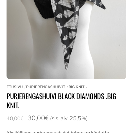
ETUSIVU
PURJERENGASHUIVIT
BIG KNIT
PURJERENGASHUIVI BLACK DIAMONDS .BIG
KNIT.
Alkuperäinen
Nykyinen
30,00
€
(sis. alv. 25,5%)
40,00
€
hinta
hinta
Yksilöllinen purjerengashuivi, johon on käytetty