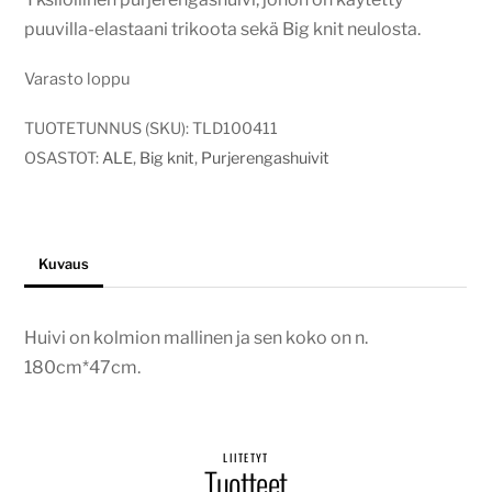
oli:
on:
puuvilla-elastaani trikoota sekä Big knit neulosta.
40,00€.
30,00€.
Varasto loppu
TUOTETUNNUS (SKU):
TLD100411
OSASTOT:
ALE
,
Big knit
,
Purjerengashuivit
Kuvaus
Huivi on kolmion mallinen ja sen koko on n.
180cm*47cm.
LIITETYT
Tuotteet