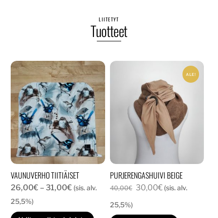
LIITETYT
Tuotteet
ALE!
VAUNUVERHO TIITIÄISET
PURJERENGASHUIVI BEIGE
Hintaluokka:
Alkuperäinen
Nykyinen
26,00
€
–
31,00
€
30,00
€
(sis. alv.
(sis. alv.
40,00
€
26,00€
hinta
hinta
25,5%)
25,5%)
-
oli:
on:
Tällä