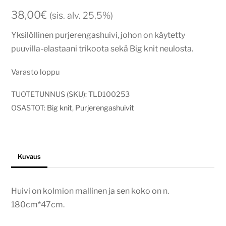
38,00
€
(sis. alv. 25,5%)
Yksilöllinen purjerengashuivi, johon on käytetty
puuvilla-elastaani trikoota sekä Big knit neulosta.
Varasto loppu
TUOTETUNNUS (SKU):
TLD100253
OSASTOT:
Big knit
,
Purjerengashuivit
Kuvaus
Huivi on kolmion mallinen ja sen koko on n.
180cm*47cm.