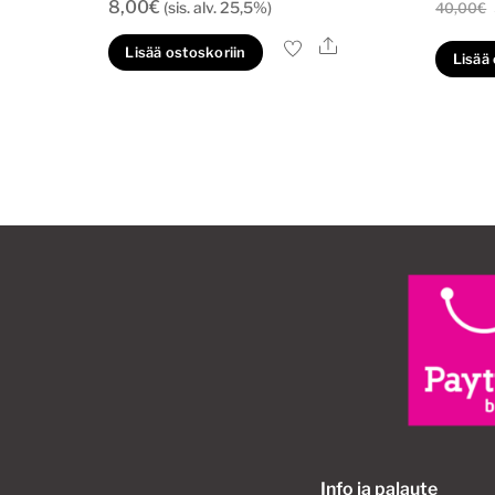
8,00
€
(sis. alv. 25,5%)
40,00
€
Ale
Lisää ostoskoriin
Lisää
Info ja palaute