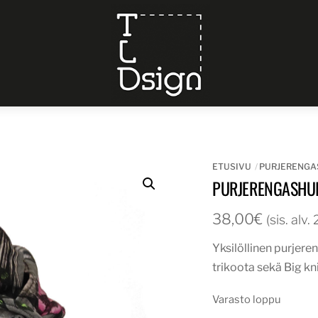
Menu
ETUSIVU
PURJERENGA
PURJERENGASHUI
38,00
€
(sis. alv
Yksilöllinen purjere
trikoota sekä Big kn
Varasto loppu