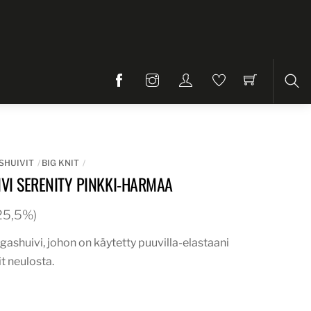
Etsi
SHUIVIT
BIG KNIT
VI SERENITY PINKKI-HARMAA
. 25,5%)
ngashuivi, johon on käytetty puuvilla-elastaani
it neulosta.