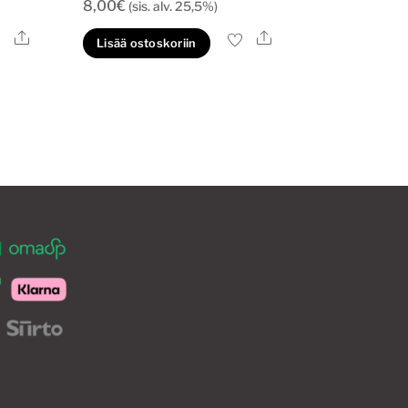
8,00
€
(sis. alv. 25,5%)
Ale
Ale
lä
Lisää ostoskoriin
tteella
eampi
unnelma.
t
hdä
innat
otteen
ulla.