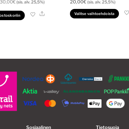
Alkuperäinen
Nykyinen
30,00
€
20,00
€
(sis. alv. 25,5%)
(sis. alv. 25,5%)
hinta
hinta
Täl
Ale
Valitse vaihtoehdoista
 ostoskoriin
oli:
on:
tuo
40,00€.
30,00€.
on
us
mu
Voi
te
val
tu
siv
Sosiaalinen
Tietosuoja