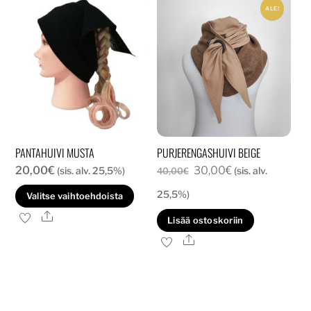
ALE!
PANTAHUIVI MUSTA
PURJERENGASHUIVI BEIGE
Alkuperäinen
Nykyinen
20,00
€
30,00
€
(sis. alv. 25,5%)
(sis. alv.
40,00
€
hinta
hinta
Tällä
25,5%)
Valitse vaihtoehdoista
oli:
on:
tuotteella
Ale
Lisää ostoskoriin
40,00€.
30,00€.
on
Ale
useampi
muunnelma.
Voit
tehdä