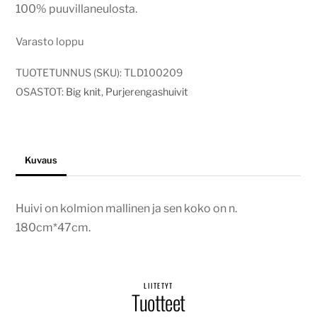
100% puuvillaneulosta.
Varasto loppu
TUOTETUNNUS (SKU):
TLD100209
OSASTOT:
Big knit
,
Purjerengashuivit
Kuvaus
Huivi on kolmion mallinen ja sen koko on n.
180cm*47cm.
LIITETYT
Tuotteet