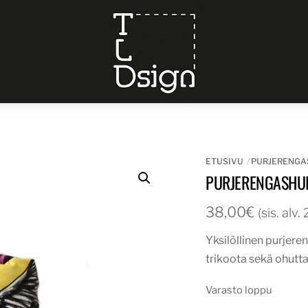
Menu
ETUSIVU
PURJERENGA
PURJERENGASHUI
38,00
€
(sis. alv
Yksilöllinen purjere
trikoota sekä ohutta
Varasto loppu