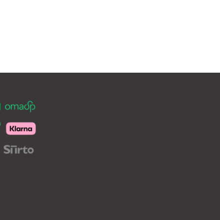
29,00€
on
eampi
useampi
unnelma.
muunnelma.
t
Voit
hdä
tehdä
innat
valinnat
otteen
tuotteen
ulla.
sivulla.