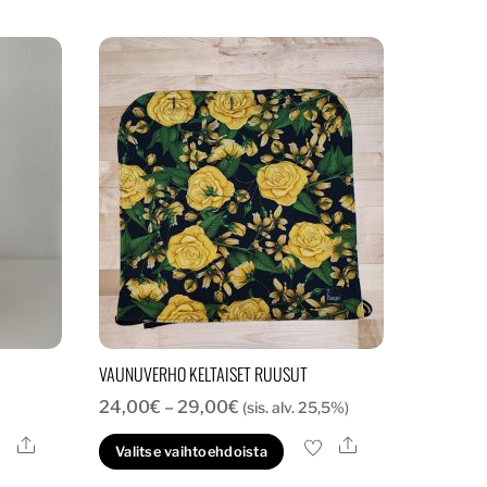
VAUNUVERHO KELTAISET RUUSUT
Hintaluokka:
24,00
€
–
29,00
€
(sis. alv. 25,5%)
24,00€
Ale
Ale
lä
Tällä
Valitse vaihtoehdoista
-
tteella
tuotteella