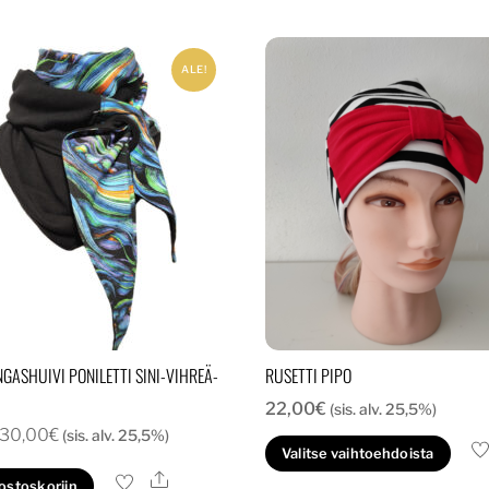
ALE!
GASHUIVI PONILETTI SINI-VIHREÄ-
RUSETTI PIPO
22,00
€
(sis. alv. 25,5%)
Alkuperäinen
Nykyinen
30,00
€
(sis. alv. 25,5%)
Täl
Valitse vaihtoehdoista
hinta
hinta
tuo
Ale
 ostoskoriin