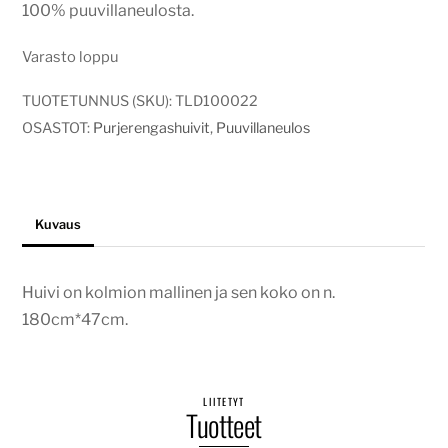
100% puuvillaneulosta.
Varasto loppu
TUOTETUNNUS (SKU):
TLD100022
OSASTOT:
Purjerengashuivit
,
Puuvillaneulos
Kuvaus
Huivi on kolmion mallinen ja sen koko on n.
180cm*47cm.
LIITETYT
Tuotteet