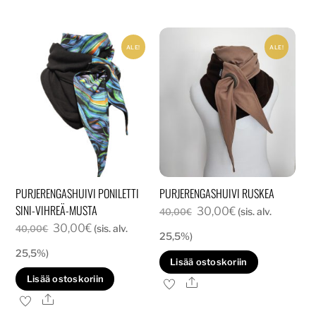
ALE!
ALE!
PURJERENGASHUIVI PONILETTI
PURJERENGASHUIVI RUSKEA
SINI-VIHREÄ-MUSTA
Alkuperäinen
Nykyinen
30,00
€
(sis. alv.
40,00
€
Alkuperäinen
Nykyinen
30,00
€
(sis. alv.
hinta
hinta
40,00
€
25,5%)
hinta
hinta
oli:
on:
25,5%)
Lisää ostoskoriin
oli:
on:
40,00€.
30,00€.
Lisää ostoskoriin
Ale
40,00€.
30,00€.
Ale