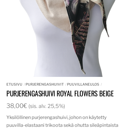
ETUSIVU
PURJERENGASHUIVIT
PUUVILLANEULOS
PURJERENGASHUIVI ROYAL FLOWERS BEIGE
38,00
€
(sis. alv. 25,5%)
Yksilöllinen purjerengashuivi, johon on käytetty
puuvilla-elastaani trikoota sekä ohutta sileäpintaista