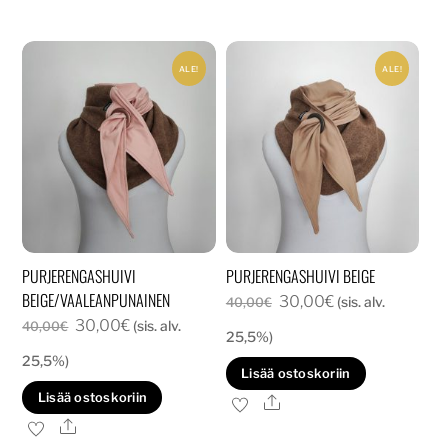
ALE!
ALE!
PURJERENGASHUIVI
PURJERENGASHUIVI BEIGE
BEIGE/VAALEANPUNAINEN
Alkuperäinen
Nykyinen
30,00
€
(sis. alv.
40,00
€
Alkuperäinen
Nykyinen
30,00
€
(sis. alv.
hinta
hinta
40,00
€
25,5%)
hinta
hinta
oli:
on:
25,5%)
Lisää ostoskoriin
oli:
on:
40,00€.
30,00€.
Lisää ostoskoriin
Ale
40,00€.
30,00€.
Ale