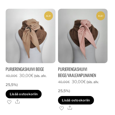
ALE!
ALE!
PURJERENGASHUIVI BEIGE
PURJERENGASHUIVI
BEIGE/VAALEANPUNAINEN
Alkuperäinen
Nykyinen
30,00
€
(sis. alv.
40,00
€
Alkuperäinen
Nykyinen
30,00
€
hinta
hinta
(sis. alv.
40,00
€
25,5%)
hinta
hinta
oli:
on:
25,5%)
Lisää ostoskoriin
oli:
on:
40,00€.
30,00€.
Lisää ostoskoriin
Ale
40,00€.
30,00€.
Ale