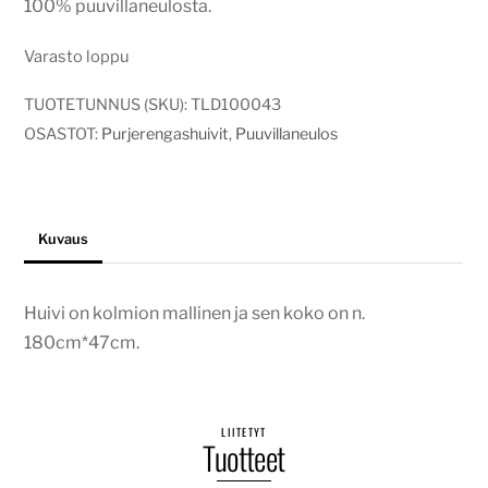
100% puuvillaneulosta.
Varasto loppu
TUOTETUNNUS (SKU):
TLD100043
OSASTOT:
Purjerengashuivit
,
Puuvillaneulos
Kuvaus
Huivi on kolmion mallinen ja sen koko on n.
180cm*47cm.
LIITETYT
Tuotteet