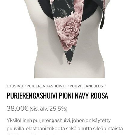
ETUSIVU
PURJERENGASHUIVIT
PUUVILLANEULOS
PURJERENGASHUIVI PIONI NAVY ROOSA
38,00
€
(sis. alv. 25,5%)
Yksilöllinen purjerengashuivi, johon on käytetty
puuvilla-elastaani trikoota sekä ohutta sileäpintaista