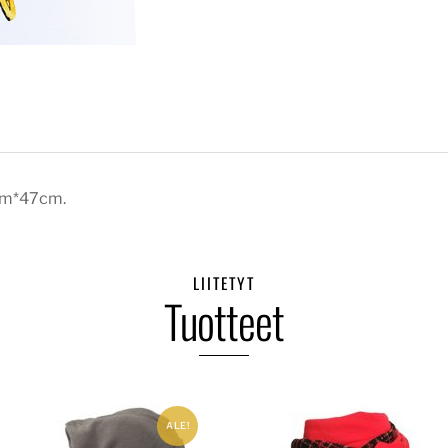
0cm*47cm.
LIITETYT
Tuotteet
ALE!