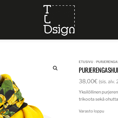
Menu
ETUSIVU
PURJERENGA
PURJERENGASHUI
38,00
€
(sis. alv
Yksilöllinen purjere
trikoota sekä ohutta
Varasto loppu