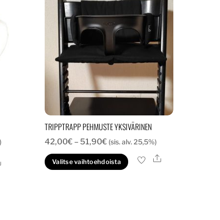
TRIPPTRAPP PEHMUSTE YKSIVÄRINEN
Hintaluokka:
42,00
€
–
51,90
€
)
(sis. alv. 25,5%)
42,00€
Ale
Tällä
Ale
Valitse vaihtoehdoista
-
tuotteella
51,90€
on
useampi
muunnelma.