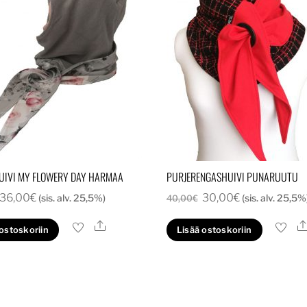
IVI MY FLOWERY DAY HARMAA
PURJERENGASHUIVI PUNARUUTU
Alkuperäinen
Nykyinen
Alkuperäinen
Nykyinen
36,00
€
30,00
€
(sis. alv. 25,5%)
(sis. alv. 25,5%
40,00
€
hinta
hinta
hinta
hinta
Ale
 ostoskoriin
Lisää ostoskoriin
oli:
on:
oli:
on:
48,00€.
36,00€.
40,00€.
30,00€.