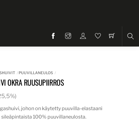
Etsi
SHUIVIT
PUUVILLANEULOS
VI OKRA RUUSUPIIRROS
. 25,5%)
ngashuivi, johon on käytetty puuvilla-elastaani
 sileäpintaista 100% puuvillaneulosta.