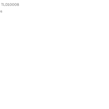
:
TLD10008
os