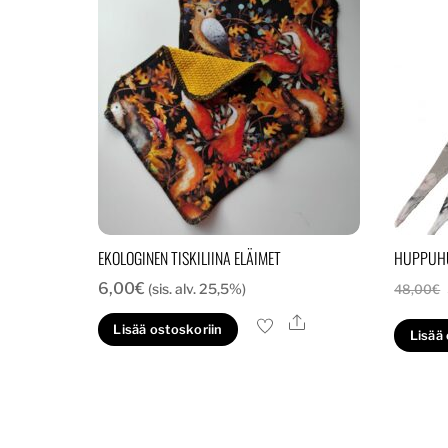
EKOLOGINEN TISKILIINA ELÄIMET
HUPPUHU
6,00
€
(sis. alv. 25,5%)
48,00
€
Ale
Lisää ostoskoriin
Lisää