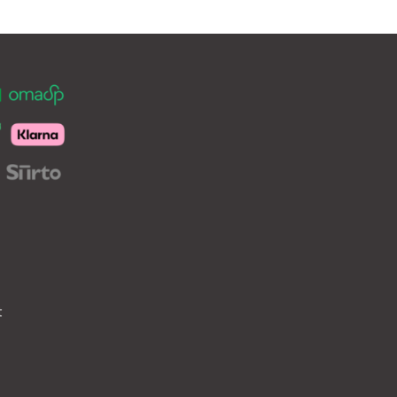
Voit
tehdä
valinnat
tuotteen
sivulla.
t