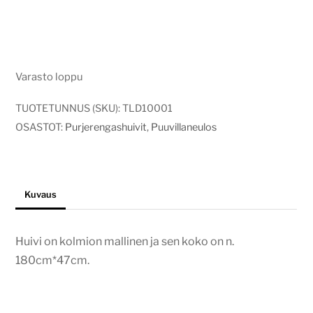
Varasto loppu
TUOTETUNNUS (SKU):
TLD10001
OSASTOT:
Purjerengashuivit
,
Puuvillaneulos
Kuvaus
Huivi on kolmion mallinen ja sen koko on n.
180cm*47cm.