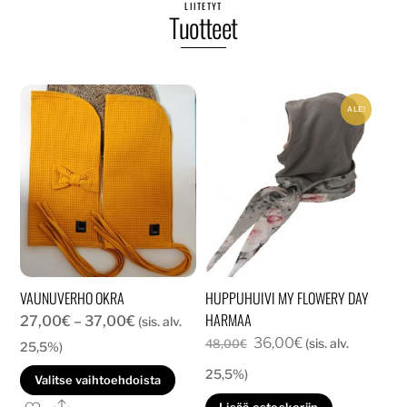
LIITETYT
Tuotteet
ALE!
VAUNUVERHO OKRA
HUPPUHUIVI MY FLOWERY DAY
HARMAA
Hintaluokka:
27,00
€
–
37,00
€
(sis. alv.
Alkuperäinen
Nykyinen
36,00
€
27,00€
(sis. alv.
48,00
€
25,5%)
hinta
hinta
-
25,5%)
Tällä
Valitse vaihtoehdoista
oli:
on:
37,00€
tuotteella
Ale