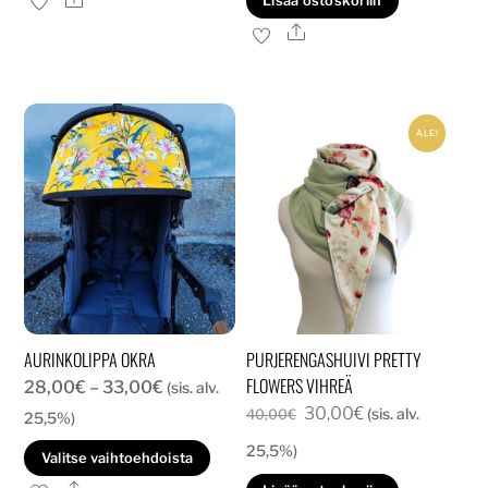
Lisää ostoskoriin
48,00€.
36,00€.
on
Ale
useampi
muunnelma.
Voit
ALE!
tehdä
valinnat
tuotteen
sivulla.
AURINKOLIPPA OKRA
PURJERENGASHUIVI PRETTY
FLOWERS VIHREÄ
Hintaluokka:
28,00
€
–
33,00
€
(sis. alv.
Alkuperäinen
Nykyinen
30,00
€
28,00€
(sis. alv.
40,00
€
25,5%)
hinta
hinta
-
25,5%)
Tällä
Valitse vaihtoehdoista
oli:
on:
33,00€
tuotteella