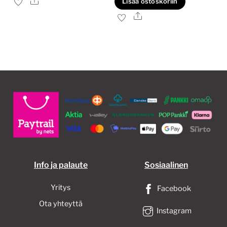
Ale
Lisää ostoskoriin
40,00€.
30,00€.
on
Ale
useampi
muunnelma.
Voit
tehdä
valinnat
tuotteen
sivulla.
Info ja palaute
Sosiaalinen
Yritys
Facebook
Ota yhteyttä
Instagram