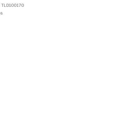
:
TLD100170
os