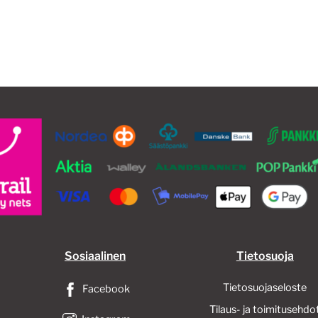
40,00€.
30,00€.
Sosiaalinen
Tietosuoja
Tietosuojaseloste
Facebook
Tilaus- ja toimitusehdo