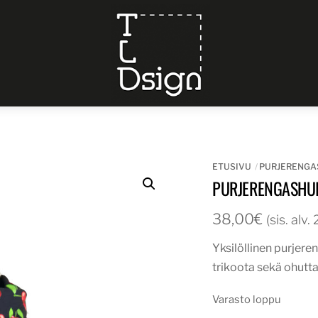
Menu
ETUSIVU
PURJERENGA
PURJERENGASHUI
38,00
€
(sis. alv
Yksilöllinen purjere
trikoota sekä ohutta
Varasto loppu