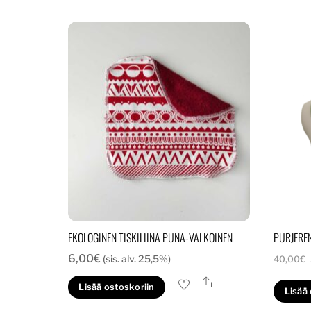
EKOLOGINEN TISKILIINA PUNA-VALKOINEN
PURJERE
6,00
€
(sis. alv. 25,5%)
40,00
€
Ale
Lisää ostoskoriin
Lisää