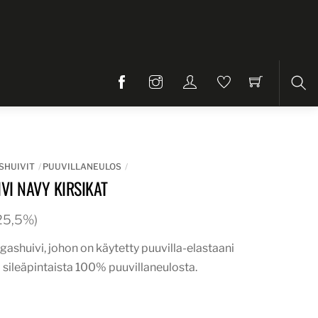
Etsi
SHUIVIT
PUUVILLANEULOS
VI NAVY KIRSIKAT
. 25,5%)
ngashuivi, johon on käytetty puuvilla-elastaani
 sileäpintaista 100% puuvillaneulosta.