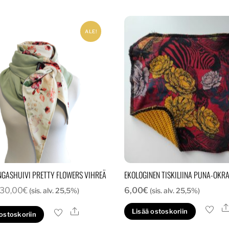
ALE!
NGASHUIVI PRETTY FLOWERS VIHREÄ
EKOLOGINEN TISKILIINA PUNA-OKR
Alkuperäinen
Nykyinen
30,00
€
6,00
€
(sis. alv. 25,5%)
(sis. alv. 25,5%)
hinta
hinta
Ale
Lisää ostoskoriin
 ostoskoriin
oli:
on: