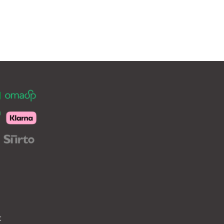
on
useampi
muunnelma.
Voit
tehdä
valinnat
tuotteen
sivulla.
t