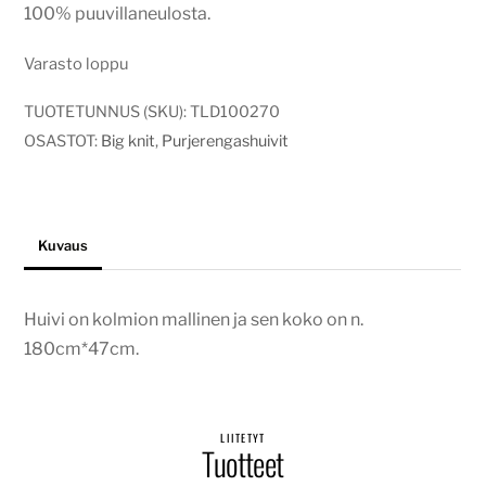
100% puuvillaneulosta.
Varasto loppu
TUOTETUNNUS (SKU):
TLD100270
OSASTOT:
Big knit
,
Purjerengashuivit
Kuvaus
Huivi on kolmion mallinen ja sen koko on n.
180cm*47cm.
LIITETYT
Tuotteet