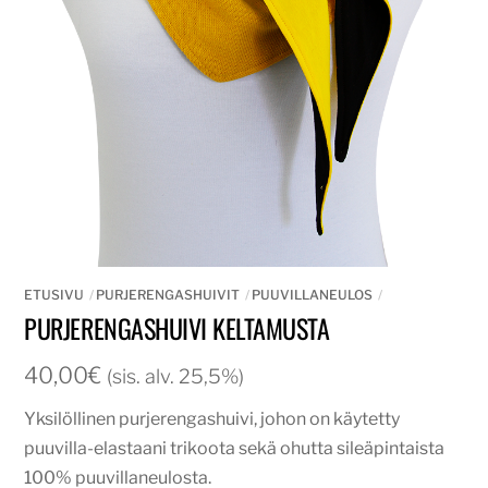
ETUSIVU
PURJERENGASHUIVIT
PUUVILLANEULOS
PURJERENGASHUIVI KELTAMUSTA
40,00
€
(sis. alv. 25,5%)
Yksilöllinen purjerengashuivi, johon on käytetty
puuvilla-elastaani trikoota sekä ohutta sileäpintaista
100% puuvillaneulosta.