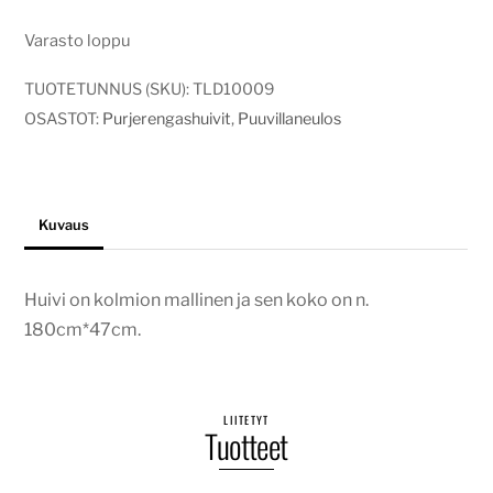
Varasto loppu
TUOTETUNNUS (SKU):
TLD10009
OSASTOT:
Purjerengashuivit
,
Puuvillaneulos
Kuvaus
Huivi on kolmion mallinen ja sen koko on n.
180cm*47cm.
LIITETYT
Tuotteet