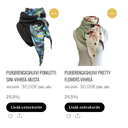
ALE!
ALE!
PURJERENGASHUIVI PONILETTI
PURJERENGASHUIVI PRETTY
SINI-VIHREÄ-MUSTA
FLOWERS VIHREÄ
Alkuperäinen
Nykyinen
Alkuperäinen
Nykyinen
30,00
€
30,00
€
(sis. alv.
(sis. alv.
40,00
€
40,00
€
hinta
hinta
hinta
hinta
25,5%)
25,5%)
oli:
on:
oli:
on:
Lisää ostoskoriin
Lisää ostoskoriin
40,00€.
30,00€.
40,00€.
30,00€.
Ale
Ale