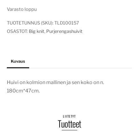
Varasto loppu
TUOTETUNNUS (SKU):
TLD100157
OSASTOT:
Big knit
,
Purjerengashuivit
Kuvaus
Huivi on kolmion mallinen ja sen koko on n.
180cm*47cm.
LIITETYT
Tuotteet