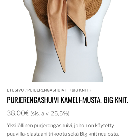
ETUSIVU
PURJERENGASHUIVIT
BIG KNIT
PURJERENGASHUIVI KAMELI-MUSTA. BIG KNIT.
38,00
€
(sis. alv. 25,5%)
Yksilöllinen purjerengashuivi, johon on käytetty
puuvilla-elastaani trikoota sekä Big knit neulosta.