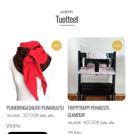
LIITETYT
Tuotteet
ALE!
ALE!
PURJERENGASHUIVI PUNARUUTU
TRIPPTRAPP PEHMUSTE
GLAMOUR
Alkuperäinen
Nykyinen
30,00
€
(sis. alv.
40,00
€
Alkuperäinen
Nykyinen
40,00
€
hinta
hinta
(sis. alv.
45,00
€
25,5%)
hinta
hinta
oli:
on:
25,5%)