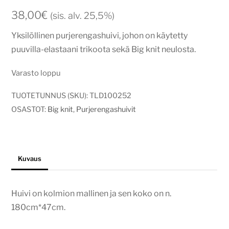
38,00
€
(sis. alv. 25,5%)
Yksilöllinen purjerengashuivi, johon on käytetty
puuvilla-elastaani trikoota sekä Big knit neulosta.
Varasto loppu
TUOTETUNNUS (SKU):
TLD100252
OSASTOT:
Big knit
,
Purjerengashuivit
Kuvaus
Huivi on kolmion mallinen ja sen koko on n.
180cm*47cm.