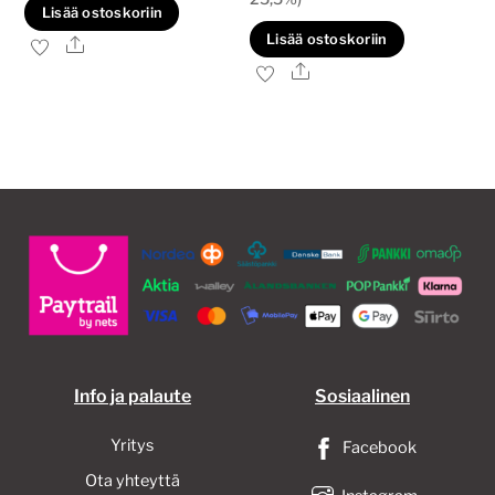
Lisää ostoskoriin
oli:
on:
40,00€.
30,00€.
Lisää ostoskoriin
Ale
45,00€.
40,00€.
Ale
Info ja palaute
Sosiaalinen
Yritys
Facebook
Ota yhteyttä