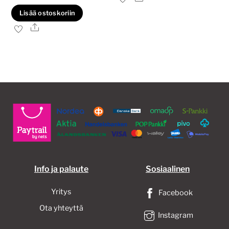
oli:
on:
Lisää ostoskoriin
48,00€.
36,00€.
Ale
Info ja palaute
Sosiaalinen
Yritys
Facebook
Ota yhteyttä
Instagram