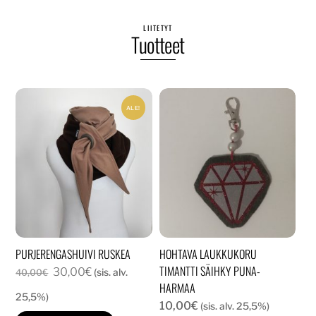
LIITETYT
Tuotteet
ALE!
PURJERENGASHUIVI RUSKEA
HOHTAVA LAUKKUKORU
TIMANTTI SÄIHKY PUNA-
Alkuperäinen
Nykyinen
30,00
€
(sis. alv.
40,00
€
HARMAA
hinta
hinta
25,5%)
10,00
€
(sis. alv. 25,5%)
oli:
on: