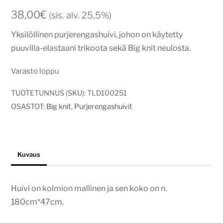
38,00
€
(sis. alv. 25,5%)
Yksilöllinen purjerengashuivi, johon on käytetty
puuvilla-elastaani trikoota sekä Big knit neulosta.
Varasto loppu
TUOTETUNNUS (SKU):
TLD100251
OSASTOT:
Big knit
,
Purjerengashuivit
Kuvaus
Huivi on kolmion mallinen ja sen koko on n.
180cm*47cm.