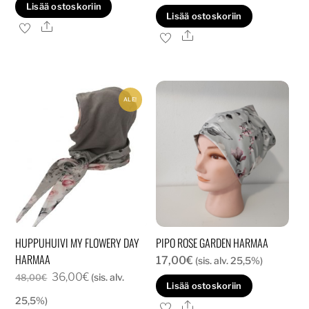
Lisää ostoskoriin
40,00€.
30,00€.
Lisää ostoskoriin
Ale
Ale
ALE!
HUPPUHUIVI MY FLOWERY DAY
PIPO ROSE GARDEN HARMAA
HARMAA
17,00
€
(sis. alv. 25,5%)
Alkuperäinen
Nykyinen
36,00
€
(sis. alv.
48,00
€
Lisää ostoskoriin
hinta
hinta
25,5%)
Ale