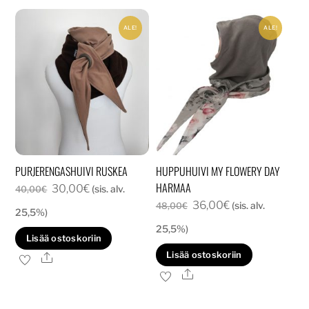
Voit
ALE!
ALE!
tehd
valin
tuott
sivull
PURJERENGASHUIVI RUSKEA
HUPPUHUIVI MY FLOWERY DAY
HARMAA
Alkuperäinen
Nykyinen
30,00
€
(sis. alv.
40,00
€
Alkuperäinen
Nykyinen
36,00
€
hinta
hinta
(sis. alv.
48,00
€
25,5%)
hinta
hinta
oli:
on:
25,5%)
Lisää ostoskoriin
oli:
on:
40,00€.
30,00€.
Lisää ostoskoriin
Ale
48,00€.
36,00€.
Ale