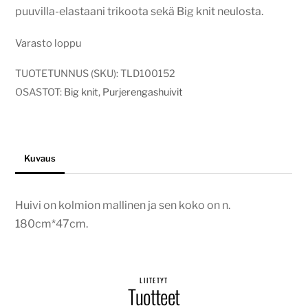
puuvilla-elastaani trikoota sekä Big knit neulosta.
Varasto loppu
TUOTETUNNUS (SKU):
TLD100152
OSASTOT:
Big knit
,
Purjerengashuivit
Kuvaus
Huivi on kolmion mallinen ja sen koko on n.
180cm*47cm.
LIITETYT
Tuotteet