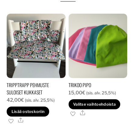
TRIPPTRAPP PEHMUSTE
TRIKOO PIPO
SULOISET KUKKASET
15,00
€
(sis. alv. 25,5%)
42,00
€
(sis. alv. 25,5%)
Tällä
Valitse vaihtoehdoista
tuott
Lisää ostoskoriin
Ale
on
Ale
usea
muun