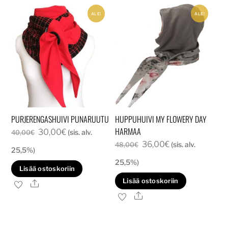
ALE!
ALE!
PURJERENGASHUIVI PUNARUUTU
HUPPUHUIVI MY FLOWERY DAY
HARMAA
Alkuperäinen
Nykyinen
30,00
€
(sis. alv.
40,00
€
Alkuperäinen
Nykyinen
36,00
€
hinta
hinta
(sis. alv.
48,00
€
25,5%)
hinta
hinta
oli:
on:
25,5%)
Lisää ostoskoriin
oli:
on:
40,00€.
30,00€.
Lisää ostoskoriin
Ale
48,00€.
36,00€.
Ale