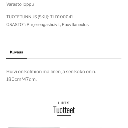
Varasto loppu
TUOTETUNNUS (SKU):
TLD100041
OSASTOT:
Purjerengashuivit
,
Puuvillaneulos
Kuvaus
Huivi on kolmion mallinen ja sen koko on n.
180cm*47cm.
LIITETYT
Tuotteet