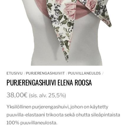
ETUSIVU
PURJERENGASHUIVIT
PUUVILLANEULOS
PURJERENGASHUIVI ELENA ROOSA
38,00
€
(sis. alv. 25,5%)
Yksilöllinen purjerengashuivi, johon on käytetty
puuvilla-elastaani trikoota sekä ohutta sileäpintaista
100% puuvillaneulosta.