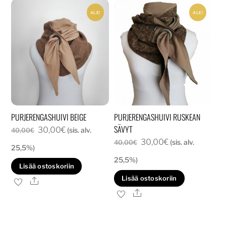
ALE!
ALE!
PURJERENGASHUIVI BEIGE
PURJERENGASHUIVI RUSKEAN
SÄVYT
Alkuperäinen
Nykyinen
30,00
€
(sis. alv.
40,00
€
Alkuperäinen
Nykyinen
30,00
€
hinta
hinta
(sis. alv.
40,00
€
25,5%)
hinta
hinta
oli:
on:
25,5%)
Lisää ostoskoriin
oli:
on:
40,00€.
30,00€.
Lisää ostoskoriin
Ale
40,00€.
30,00€.
Ale