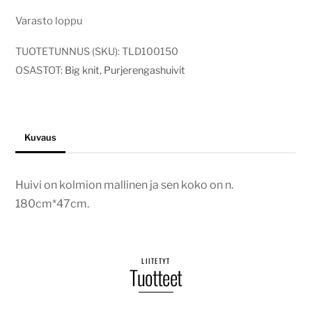
Varasto loppu
TUOTETUNNUS (SKU):
TLD100150
OSASTOT:
Big knit
,
Purjerengashuivit
Kuvaus
Huivi on kolmion mallinen ja sen koko on n.
180cm*47cm.
LIITETYT
Tuotteet