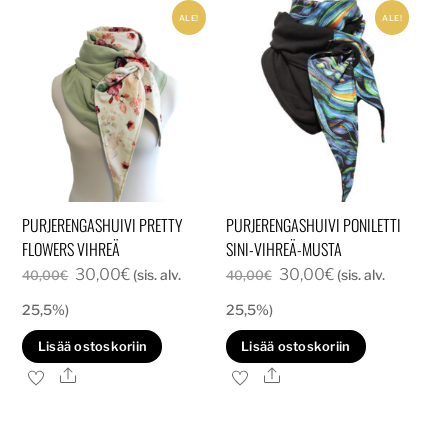
ALE!
ALE!
PURJERENGASHUIVI PRETTY
PURJERENGASHUIVI PONILETTI
FLOWERS VIHREÄ
SINI-VIHREÄ-MUSTA
Alkuperäinen
Nykyinen
Alkuperäinen
Nykyinen
30,00
€
30,00
€
(sis. alv.
(sis. alv.
40,00
€
40,00
€
hinta
hinta
hinta
hinta
25,5%)
25,5%)
oli:
on:
oli:
on:
Lisää ostoskoriin
Lisää ostoskoriin
40,00€.
30,00€.
40,00€.
30,00€.
Ale
Ale