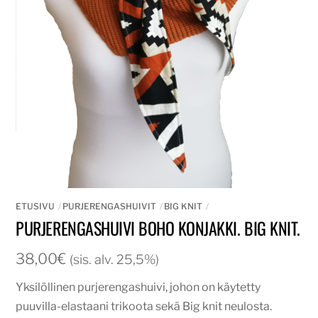
ETUSIVU
PURJERENGASHUIVIT
BIG KNIT
PURJERENGASHUIVI BOHO KONJAKKI. BIG KNIT.
38,00
€
(sis. alv. 25,5%)
Yksilöllinen purjerengashuivi, johon on käytetty
puuvilla-elastaani trikoota sekä Big knit neulosta.