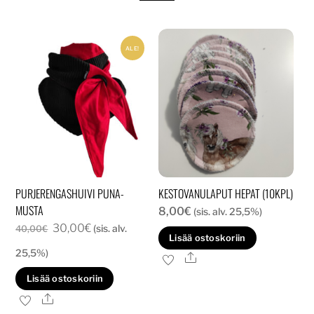
ALE!
PURJERENGASHUIVI PUNA-
KESTOVANULAPUT HEPAT (10KPL)
MUSTA
8,00
€
(sis. alv. 25,5%)
Alkuperäinen
Nykyinen
30,00
€
(sis. alv.
40,00
€
Lisää ostoskoriin
hinta
hinta
25,5%)
Ale
oli:
on:
Lisää ostoskoriin
40,00€.
30,00€.
Ale