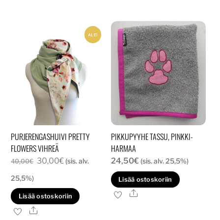
ALE!
PURJERENGASHUIVI PRETTY
PIKKUPYYHE TASSU, PINKKI-
FLOWERS VIHREÄ
HARMAA
Alkuperäinen
Nykyinen
30,00
€
24,50
€
(sis. alv.
(sis. alv. 25,5%)
40,00
€
hinta
hinta
25,5%)
Lisää ostoskoriin
oli:
on:
Ale
Lisää ostoskoriin
40,00€.
30,00€.
Ale