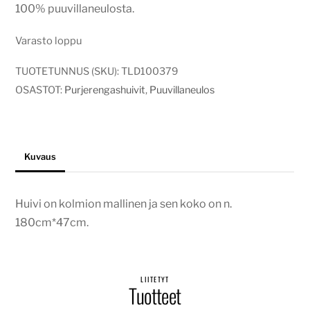
100% puuvillaneulosta.
Varasto loppu
TUOTETUNNUS (SKU):
TLD100379
OSASTOT:
Purjerengashuivit
,
Puuvillaneulos
Kuvaus
Huivi on kolmion mallinen ja sen koko on n.
180cm*47cm.
LIITETYT
Tuotteet