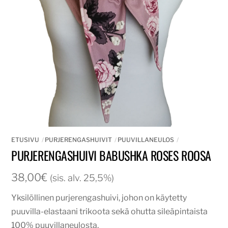
ETUSIVU
PURJERENGASHUIVIT
PUUVILLANEULOS
PURJERENGASHUIVI BABUSHKA ROSES ROOSA
38,00
€
(sis. alv. 25,5%)
Yksilöllinen purjerengashuivi, johon on käytetty
puuvilla-elastaani trikoota sekä ohutta sileäpintaista
100% puuvillaneulosta.