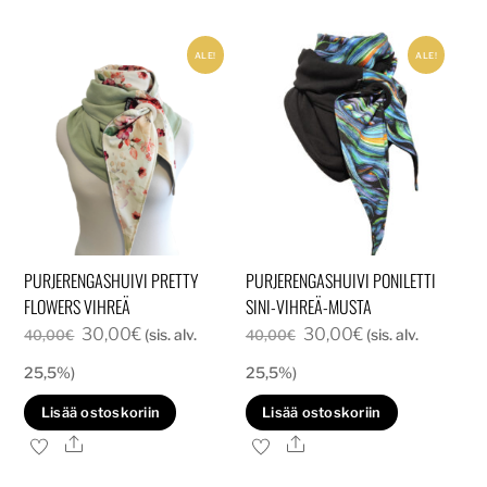
ALE!
ALE!
PURJERENGASHUIVI PRETTY
PURJERENGASHUIVI PONILETTI
FLOWERS VIHREÄ
SINI-VIHREÄ-MUSTA
Alkuperäinen
Nykyinen
Alkuperäinen
Nykyinen
30,00
€
30,00
€
(sis. alv.
(sis. alv.
40,00
€
40,00
€
hinta
hinta
hinta
hinta
25,5%)
25,5%)
oli:
on:
oli:
on:
Lisää ostoskoriin
Lisää ostoskoriin
40,00€.
30,00€.
40,00€.
30,00€.
Ale
Ale