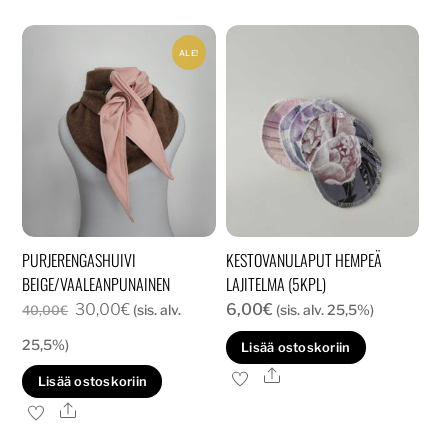
ALE!
PURJERENGASHUIVI
KESTOVANULAPUT HEMPEÄ
BEIGE/VAALEANPUNAINEN
LAJITELMA (5KPL)
Alkuperäinen
Nykyinen
30,00
€
6,00
€
(sis. alv.
(sis. alv. 25,5%)
40,00
€
hinta
hinta
25,5%)
Lisää ostoskoriin
oli:
on:
Ale
Lisää ostoskoriin
40,00€.
30,00€.
Ale