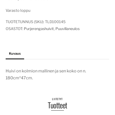
Varasto loppu
TUOTETUNNUS (SKU):
TLD100145
OSASTOT:
Purjerengashuivit
,
Puuvillaneulos
Kuvaus
Huivi on kolmion mallinen ja sen koko on n.
180cm*47cm.
LIITETYT
Tuotteet